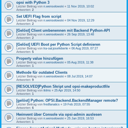
opsi with Python 3
Letzter Beitrag von
n.wenselowski
«
11 Nov 2019, 10:02
Antworten:
2
Set UEFI Flag from script
Letzter Beitrag von
n.wenselowski
«
04 Nov 2019, 12:29
Antworten:
2
[Gelöst] Client umbenennen mit Backend Python-API
Letzter Beitrag von
n.wenselowski
«
26 Sep 2019, 13:48
Antworten:
2
[Gelöst] UEFI Boot per Python Script definieren
Letzter Beitrag von
lra-oal.josefeberle
«
06 Aug 2019, 07:27
Antworten:
5
Property value hinzufügen
Letzter Beitrag von
n.wenselowski
«
05 Aug 2019, 11:38
Antworten:
1
Methode für outdated Clients
Letzter Beitrag von
n.wenselowski
«
08 Jul 2019, 14:07
Antworten:
9
[RESOLVED]Python Skript und opsi-makeproductfile
Letzter Beitrag von
tklms
«
25 Apr 2019, 14:50
Antworten:
1
[gelöst] Python: OPSI.Backend.BackendManager remote?
Letzter Beitrag von
fredfanatics
«
19 Feb 2019, 07:55
Antworten:
6
Hwinvent über Console via opsi-admin auslesen
Letzter Beitrag von
n.wenselowski
«
25 Jan 2019, 16:53
Antworten:
1