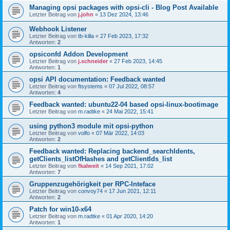
Managing opsi packages with opsi-cli - Blog Post Available
Letzter Beitrag von
j.john
«
13 Dez 2024, 13:46
Webhook Listener
Letzter Beitrag von
tb-killa
«
27 Feb 2023, 17:32
Antworten:
2
opsiconfd Addon Development
Letzter Beitrag von
j.schneider
«
27 Feb 2023, 14:45
Antworten:
1
opsi API documentation: Feedback wanted
Letzter Beitrag von
ftsystems
«
07 Jul 2022, 08:57
Antworten:
4
Feedback wanted: ubuntu22-04 based opsi-linux-bootimage
Letzter Beitrag von
m.radtke
«
24 Mai 2022, 15:41
using python3 module mit opsi-python
Letzter Beitrag von
volfo
«
07 Mär 2022, 14:03
Antworten:
2
Feedback wanted: Replacing backend_searchIdents,
getClients_listOfHashes and getClientIds_list
Letzter Beitrag von
fkalweit
«
14 Sep 2021, 17:02
Antworten:
7
Gruppenzugehörigkeit per RPC-Inteface
Letzter Beitrag von
convoy74
«
17 Jun 2021, 12:11
Antworten:
2
Patch for win10-x64
Letzter Beitrag von
m.radtke
«
01 Apr 2020, 14:20
Antworten:
1