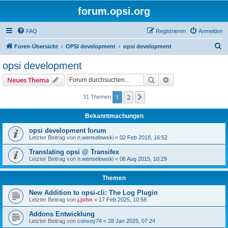
forum.opsi.org
FAQ
Registrieren
Anmelden
S
Foren-Übersicht
OPSI development
opsi development
u
opsi development
c
Suche
Erweiterte Suche
Neues Thema
h
e
1
2
Nächste
31 Themen
Bekanntmachungen
opsi development forum
Letzter Beitrag von
n.wenselowski
«
02 Feb 2018, 16:52
Translating opsi @ Transifex
Letzter Beitrag von
n.wenselowski
«
06 Aug 2015, 10:29
Themen
New Addition to opsi-cli: The Log Plugin
Letzter Beitrag von
j.john
«
17 Feb 2025, 10:58
Addons Entwicklung
Letzter Beitrag von
convoy74
«
28 Jan 2025, 07:24