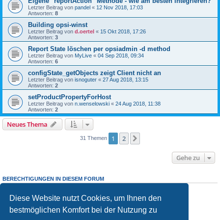
Eigene "reportAction" Methode - wie am besten integrieren?
Letzter Beitrag von
pandel
«
12 Nov 2018, 17:03
Antworten:
8
Building opsi-winst
Letzter Beitrag von
d.oertel
«
15 Okt 2018, 17:26
Antworten:
3
Report State löschen per opsiadmin -d method
Letzter Beitrag von
MyLive
«
04 Sep 2018, 09:34
Antworten:
6
configState_getObjects zeigt Client nicht an
Letzter Beitrag von
isnoguter
«
27 Aug 2018, 13:15
Antworten:
2
setProductPropertyForHost
Letzter Beitrag von
n.wenselowski
«
24 Aug 2018, 11:38
Antworten:
2
Neues Thema
1
2
Nächste
31 Themen
Gehe zu
BERECHTIGUNGEN IN DIESEM FORUM
Sie dürfen
keine
neuen Themen in diesem Forum erstellen.
Sie dürfen
keine
Antworten zu Themen in diesem Forum erstellen.
Diese Website nutzt Cookies, um Ihnen den
Sie dürfen Ihre Beiträge in diesem Forum
nicht
ändern.
bestmöglichen Komfort bei der Nutzung zu
Sie dürfen Ihre Beiträge in diesem Forum
nicht
löschen.
Sie dürfen
keine
Dateianhänge in diesem Forum erstellen.