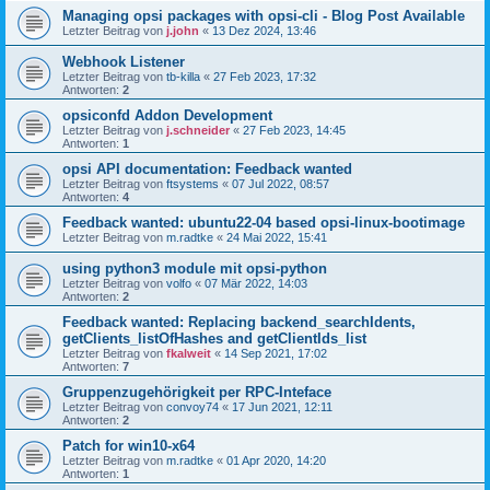
Managing opsi packages with opsi-cli - Blog Post Available
Letzter Beitrag von
j.john
«
13 Dez 2024, 13:46
Webhook Listener
Letzter Beitrag von
tb-killa
«
27 Feb 2023, 17:32
Antworten:
2
opsiconfd Addon Development
Letzter Beitrag von
j.schneider
«
27 Feb 2023, 14:45
Antworten:
1
opsi API documentation: Feedback wanted
Letzter Beitrag von
ftsystems
«
07 Jul 2022, 08:57
Antworten:
4
Feedback wanted: ubuntu22-04 based opsi-linux-bootimage
Letzter Beitrag von
m.radtke
«
24 Mai 2022, 15:41
using python3 module mit opsi-python
Letzter Beitrag von
volfo
«
07 Mär 2022, 14:03
Antworten:
2
Feedback wanted: Replacing backend_searchIdents,
getClients_listOfHashes and getClientIds_list
Letzter Beitrag von
fkalweit
«
14 Sep 2021, 17:02
Antworten:
7
Gruppenzugehörigkeit per RPC-Inteface
Letzter Beitrag von
convoy74
«
17 Jun 2021, 12:11
Antworten:
2
Patch for win10-x64
Letzter Beitrag von
m.radtke
«
01 Apr 2020, 14:20
Antworten:
1