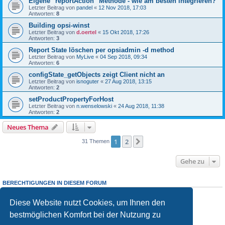
Eigene "reportAction" Methode - wie am besten integrieren?
Letzter Beitrag von
pandel
«
12 Nov 2018, 17:03
Antworten:
8
Building opsi-winst
Letzter Beitrag von
d.oertel
«
15 Okt 2018, 17:26
Antworten:
3
Report State löschen per opsiadmin -d method
Letzter Beitrag von
MyLive
«
04 Sep 2018, 09:34
Antworten:
6
configState_getObjects zeigt Client nicht an
Letzter Beitrag von
isnoguter
«
27 Aug 2018, 13:15
Antworten:
2
setProductPropertyForHost
Letzter Beitrag von
n.wenselowski
«
24 Aug 2018, 11:38
Antworten:
2
Neues Thema
1
2
Nächste
31 Themen
Gehe zu
BERECHTIGUNGEN IN DIESEM FORUM
Sie dürfen
keine
neuen Themen in diesem Forum erstellen.
Sie dürfen
keine
Antworten zu Themen in diesem Forum erstellen.
Diese Website nutzt Cookies, um Ihnen den
Sie dürfen Ihre Beiträge in diesem Forum
nicht
ändern.
bestmöglichen Komfort bei der Nutzung zu
Sie dürfen Ihre Beiträge in diesem Forum
nicht
löschen.
Sie dürfen
keine
Dateianhänge in diesem Forum erstellen.