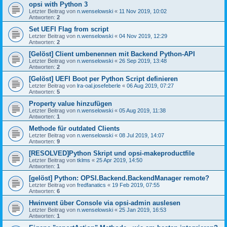
opsi with Python 3
Letzter Beitrag von
n.wenselowski
«
11 Nov 2019, 10:02
Antworten:
2
Set UEFI Flag from script
Letzter Beitrag von
n.wenselowski
«
04 Nov 2019, 12:29
Antworten:
2
[Gelöst] Client umbenennen mit Backend Python-API
Letzter Beitrag von
n.wenselowski
«
26 Sep 2019, 13:48
Antworten:
2
[Gelöst] UEFI Boot per Python Script definieren
Letzter Beitrag von
lra-oal.josefeberle
«
06 Aug 2019, 07:27
Antworten:
5
Property value hinzufügen
Letzter Beitrag von
n.wenselowski
«
05 Aug 2019, 11:38
Antworten:
1
Methode für outdated Clients
Letzter Beitrag von
n.wenselowski
«
08 Jul 2019, 14:07
Antworten:
9
[RESOLVED]Python Skript und opsi-makeproductfile
Letzter Beitrag von
tklms
«
25 Apr 2019, 14:50
Antworten:
1
[gelöst] Python: OPSI.Backend.BackendManager remote?
Letzter Beitrag von
fredfanatics
«
19 Feb 2019, 07:55
Antworten:
6
Hwinvent über Console via opsi-admin auslesen
Letzter Beitrag von
n.wenselowski
«
25 Jan 2019, 16:53
Antworten:
1