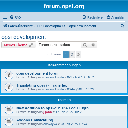
forum.opsi.org
FAQ
Registrieren
Anmelden
S
Foren-Übersicht
OPSI development
opsi development
u
opsi development
c
Suche
Erweiterte Suche
Neues Thema
h
e
1
2
Nächste
31 Themen
Bekanntmachungen
opsi development forum
Letzter Beitrag von
n.wenselowski
«
02 Feb 2018, 16:52
Translating opsi @ Transifex
Letzter Beitrag von
n.wenselowski
«
06 Aug 2015, 10:29
Themen
New Addition to opsi-cli: The Log Plugin
Letzter Beitrag von
j.john
«
17 Feb 2025, 10:58
Addons Entwicklung
Letzter Beitrag von
convoy74
«
28 Jan 2025, 07:24