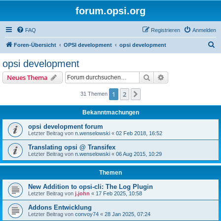
forum.opsi.org
FAQ
Registrieren
Anmelden
S
Foren-Übersicht
OPSI development
opsi development
u
opsi development
c
Suche
Erweiterte Suche
Neues Thema
h
e
1
2
Nächste
31 Themen
Bekanntmachungen
opsi development forum
Letzter Beitrag von
n.wenselowski
«
02 Feb 2018, 16:52
Translating opsi @ Transifex
Letzter Beitrag von
n.wenselowski
«
06 Aug 2015, 10:29
Themen
New Addition to opsi-cli: The Log Plugin
Letzter Beitrag von
j.john
«
17 Feb 2025, 10:58
Addons Entwicklung
Letzter Beitrag von
convoy74
«
28 Jan 2025, 07:24