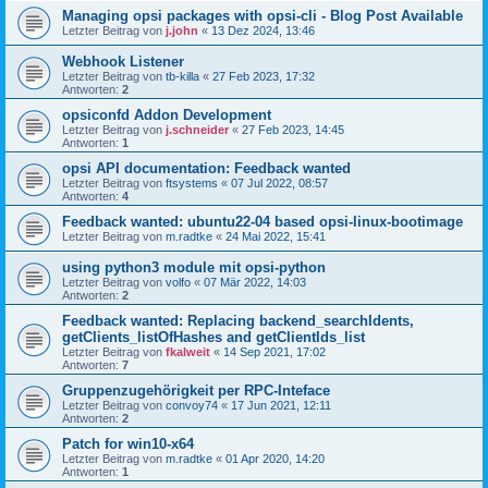
Managing opsi packages with opsi-cli - Blog Post Available
Letzter Beitrag von
j.john
«
13 Dez 2024, 13:46
Webhook Listener
Letzter Beitrag von
tb-killa
«
27 Feb 2023, 17:32
Antworten:
2
opsiconfd Addon Development
Letzter Beitrag von
j.schneider
«
27 Feb 2023, 14:45
Antworten:
1
opsi API documentation: Feedback wanted
Letzter Beitrag von
ftsystems
«
07 Jul 2022, 08:57
Antworten:
4
Feedback wanted: ubuntu22-04 based opsi-linux-bootimage
Letzter Beitrag von
m.radtke
«
24 Mai 2022, 15:41
using python3 module mit opsi-python
Letzter Beitrag von
volfo
«
07 Mär 2022, 14:03
Antworten:
2
Feedback wanted: Replacing backend_searchIdents,
getClients_listOfHashes and getClientIds_list
Letzter Beitrag von
fkalweit
«
14 Sep 2021, 17:02
Antworten:
7
Gruppenzugehörigkeit per RPC-Inteface
Letzter Beitrag von
convoy74
«
17 Jun 2021, 12:11
Antworten:
2
Patch for win10-x64
Letzter Beitrag von
m.radtke
«
01 Apr 2020, 14:20
Antworten:
1