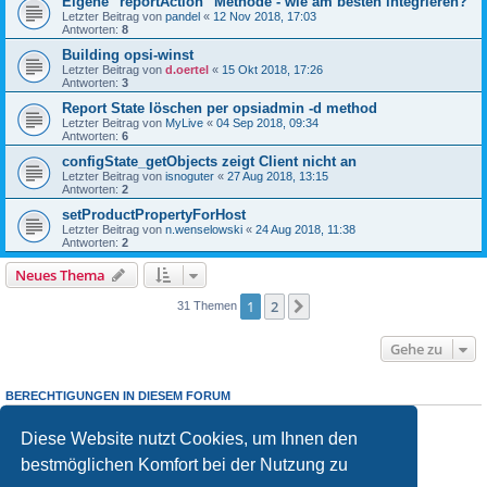
Eigene "reportAction" Methode - wie am besten integrieren?
Letzter Beitrag von
pandel
«
12 Nov 2018, 17:03
Antworten:
8
Building opsi-winst
Letzter Beitrag von
d.oertel
«
15 Okt 2018, 17:26
Antworten:
3
Report State löschen per opsiadmin -d method
Letzter Beitrag von
MyLive
«
04 Sep 2018, 09:34
Antworten:
6
configState_getObjects zeigt Client nicht an
Letzter Beitrag von
isnoguter
«
27 Aug 2018, 13:15
Antworten:
2
setProductPropertyForHost
Letzter Beitrag von
n.wenselowski
«
24 Aug 2018, 11:38
Antworten:
2
Neues Thema
1
2
Nächste
31 Themen
Gehe zu
BERECHTIGUNGEN IN DIESEM FORUM
Sie dürfen
keine
neuen Themen in diesem Forum erstellen.
Sie dürfen
keine
Antworten zu Themen in diesem Forum erstellen.
Diese Website nutzt Cookies, um Ihnen den
Sie dürfen Ihre Beiträge in diesem Forum
nicht
ändern.
bestmöglichen Komfort bei der Nutzung zu
Sie dürfen Ihre Beiträge in diesem Forum
nicht
löschen.
Sie dürfen
keine
Dateianhänge in diesem Forum erstellen.