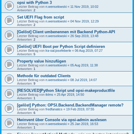
opsi with Python 3
Letzter Beitrag von
n.wenselowski
«
11 Nov 2019, 10:02
Antworten:
2
Set UEFI Flag from script
Letzter Beitrag von
n.wenselowski
«
04 Nov 2019, 12:29
Antworten:
2
[Gelöst] Client umbenennen mit Backend Python-API
Letzter Beitrag von
n.wenselowski
«
26 Sep 2019, 13:48
Antworten:
2
[Gelöst] UEFI Boot per Python Script definieren
Letzter Beitrag von
lra-oal.josefeberle
«
06 Aug 2019, 07:27
Antworten:
5
Property value hinzufügen
Letzter Beitrag von
n.wenselowski
«
05 Aug 2019, 11:38
Antworten:
1
Methode für outdated Clients
Letzter Beitrag von
n.wenselowski
«
08 Jul 2019, 14:07
Antworten:
9
[RESOLVED]Python Skript und opsi-makeproductfile
Letzter Beitrag von
tklms
«
25 Apr 2019, 14:50
Antworten:
1
[gelöst] Python: OPSI.Backend.BackendManager remote?
Letzter Beitrag von
fredfanatics
«
19 Feb 2019, 07:55
Antworten:
6
Hwinvent über Console via opsi-admin auslesen
Letzter Beitrag von
n.wenselowski
«
25 Jan 2019, 16:53
Antworten:
1