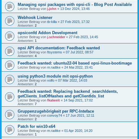
Managing opsi packages with opsi-cli - Blog Post Available
Letzter Beitrag von
j.john
«
13 Dez 2024, 13:46
Webhook Listener
Letzter Beitrag von
tb-killa
«
27 Feb 2023, 17:32
Antworten:
2
opsiconfd Addon Development
Letzter Beitrag von
j.schneider
«
27 Feb 2023, 14:45
Antworten:
1
opsi API documentation: Feedback wanted
Letzter Beitrag von
ftsystems
«
07 Jul 2022, 08:57
Antworten:
4
Feedback wanted: ubuntu22-04 based opsi-linux-bootimage
Letzter Beitrag von
m.radtke
«
24 Mai 2022, 15:41
using python3 module mit opsi-python
Letzter Beitrag von
volfo
«
07 Mär 2022, 14:03
Antworten:
2
Feedback wanted: Replacing backend_searchIdents,
getClients_listOfHashes and getClientIds_list
Letzter Beitrag von
fkalweit
«
14 Sep 2021, 17:02
Antworten:
7
Gruppenzugehörigkeit per RPC-Inteface
Letzter Beitrag von
convoy74
«
17 Jun 2021, 12:11
Antworten:
2
Patch for win10-x64
Letzter Beitrag von
m.radtke
«
01 Apr 2020, 14:20
Antworten:
1