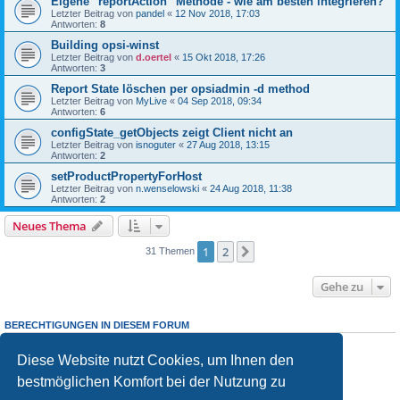
Eigene "reportAction" Methode - wie am besten integrieren?
Letzter Beitrag von
pandel
«
12 Nov 2018, 17:03
Antworten:
8
Building opsi-winst
Letzter Beitrag von
d.oertel
«
15 Okt 2018, 17:26
Antworten:
3
Report State löschen per opsiadmin -d method
Letzter Beitrag von
MyLive
«
04 Sep 2018, 09:34
Antworten:
6
configState_getObjects zeigt Client nicht an
Letzter Beitrag von
isnoguter
«
27 Aug 2018, 13:15
Antworten:
2
setProductPropertyForHost
Letzter Beitrag von
n.wenselowski
«
24 Aug 2018, 11:38
Antworten:
2
Neues Thema
1
2
Nächste
31 Themen
Gehe zu
BERECHTIGUNGEN IN DIESEM FORUM
Sie dürfen
keine
neuen Themen in diesem Forum erstellen.
Sie dürfen
keine
Antworten zu Themen in diesem Forum erstellen.
Diese Website nutzt Cookies, um Ihnen den
Sie dürfen Ihre Beiträge in diesem Forum
nicht
ändern.
bestmöglichen Komfort bei der Nutzung zu
Sie dürfen Ihre Beiträge in diesem Forum
nicht
löschen.
Sie dürfen
keine
Dateianhänge in diesem Forum erstellen.