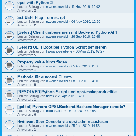
opsi with Python 3
Letzter Beitrag von
n.wenselowski
«
11 Nov 2019, 10:02
Antworten:
2
Set UEFI Flag from script
Letzter Beitrag von
n.wenselowski
«
04 Nov 2019, 12:29
Antworten:
2
[Gelöst] Client umbenennen mit Backend Python-API
Letzter Beitrag von
n.wenselowski
«
26 Sep 2019, 13:48
Antworten:
2
[Gelöst] UEFI Boot per Python Script definieren
Letzter Beitrag von
lra-oal.josefeberle
«
06 Aug 2019, 07:27
Antworten:
5
Property value hinzufügen
Letzter Beitrag von
n.wenselowski
«
05 Aug 2019, 11:38
Antworten:
1
Methode für outdated Clients
Letzter Beitrag von
n.wenselowski
«
08 Jul 2019, 14:07
Antworten:
9
[RESOLVED]Python Skript und opsi-makeproductfile
Letzter Beitrag von
tklms
«
25 Apr 2019, 14:50
Antworten:
1
[gelöst] Python: OPSI.Backend.BackendManager remote?
Letzter Beitrag von
fredfanatics
«
19 Feb 2019, 07:55
Antworten:
6
Hwinvent über Console via opsi-admin auslesen
Letzter Beitrag von
n.wenselowski
«
25 Jan 2019, 16:53
Antworten:
1