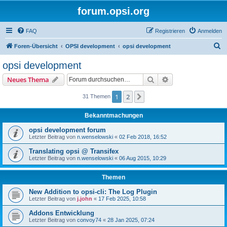
forum.opsi.org
FAQ
Registrieren
Anmelden
S
Foren-Übersicht
OPSI development
opsi development
u
opsi development
c
Suche
Erweiterte Suche
Neues Thema
h
e
1
2
Nächste
31 Themen
Bekanntmachungen
opsi development forum
Letzter Beitrag von
n.wenselowski
«
02 Feb 2018, 16:52
Translating opsi @ Transifex
Letzter Beitrag von
n.wenselowski
«
06 Aug 2015, 10:29
Themen
New Addition to opsi-cli: The Log Plugin
Letzter Beitrag von
j.john
«
17 Feb 2025, 10:58
Addons Entwicklung
Letzter Beitrag von
convoy74
«
28 Jan 2025, 07:24