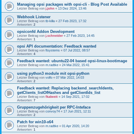
Managing opsi packages with opsi-cli - Blog Post Available
Letzter Beitrag von
j.john
«
13 Dez 2024, 13:46
Webhook Listener
Letzter Beitrag von
tb-killa
«
27 Feb 2023, 17:32
Antworten:
2
opsiconfd Addon Development
Letzter Beitrag von
j.schneider
«
27 Feb 2023, 14:45
Antworten:
1
opsi API documentation: Feedback wanted
Letzter Beitrag von
ftsystems
«
07 Jul 2022, 08:57
Antworten:
4
Feedback wanted: ubuntu22-04 based opsi-linux-bootimage
Letzter Beitrag von
m.radtke
«
24 Mai 2022, 15:41
using python3 module mit opsi-python
Letzter Beitrag von
volfo
«
07 Mär 2022, 14:03
Antworten:
2
Feedback wanted: Replacing backend_searchIdents,
getClients_listOfHashes and getClientIds_list
Letzter Beitrag von
fkalweit
«
14 Sep 2021, 17:02
Antworten:
7
Gruppenzugehörigkeit per RPC-Inteface
Letzter Beitrag von
convoy74
«
17 Jun 2021, 12:11
Antworten:
2
Patch for win10-x64
Letzter Beitrag von
m.radtke
«
01 Apr 2020, 14:20
Antworten:
1