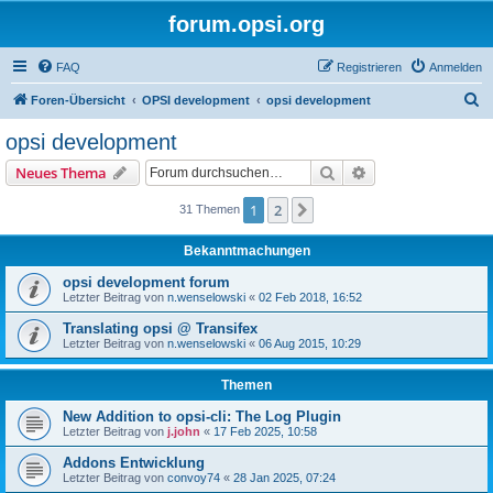
forum.opsi.org
FAQ
Registrieren
Anmelden
S
Foren-Übersicht
OPSI development
opsi development
u
opsi development
c
Suche
Erweiterte Suche
Neues Thema
h
e
1
2
Nächste
31 Themen
Bekanntmachungen
opsi development forum
Letzter Beitrag von
n.wenselowski
«
02 Feb 2018, 16:52
Translating opsi @ Transifex
Letzter Beitrag von
n.wenselowski
«
06 Aug 2015, 10:29
Themen
New Addition to opsi-cli: The Log Plugin
Letzter Beitrag von
j.john
«
17 Feb 2025, 10:58
Addons Entwicklung
Letzter Beitrag von
convoy74
«
28 Jan 2025, 07:24