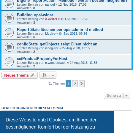
Eigene "reportAction" Methode - wie am besten integrieren?
Letzter Beitrag von
pandel
«
12 Nov 2018, 17:03
Antworten:
8
Building opsi-winst
Letzter Beitrag von
d.oertel
«
15 Okt 2018, 17:26
Antworten:
3
Report State löschen per opsiadmin -d method
Letzter Beitrag von
MyLive
«
04 Sep 2018, 09:34
Antworten:
6
configState_getObjects zeigt Client nicht an
Letzter Beitrag von
isnoguter
«
27 Aug 2018, 13:15
Antworten:
2
setProductPropertyForHost
Letzter Beitrag von
n.wenselowski
«
24 Aug 2018, 11:38
Antworten:
2
Neues Thema
1
2
Nächste
31 Themen
Gehe zu
BERECHTIGUNGEN IN DIESEM FORUM
Sie dürfen
keine
neuen Themen in diesem Forum erstellen.
Sie dürfen
keine
Antworten zu Themen in diesem Forum erstellen.
Diese Website nutzt Cookies, um Ihnen den
Sie dürfen Ihre Beiträge in diesem Forum
nicht
ändern.
bestmöglichen Komfort bei der Nutzung zu
Sie dürfen Ihre Beiträge in diesem Forum
nicht
löschen.
Sie dürfen
keine
Dateianhänge in diesem Forum erstellen.