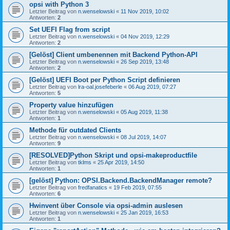
opsi with Python 3
Letzter Beitrag von
n.wenselowski
«
11 Nov 2019, 10:02
Antworten:
2
Set UEFI Flag from script
Letzter Beitrag von
n.wenselowski
«
04 Nov 2019, 12:29
Antworten:
2
[Gelöst] Client umbenennen mit Backend Python-API
Letzter Beitrag von
n.wenselowski
«
26 Sep 2019, 13:48
Antworten:
2
[Gelöst] UEFI Boot per Python Script definieren
Letzter Beitrag von
lra-oal.josefeberle
«
06 Aug 2019, 07:27
Antworten:
5
Property value hinzufügen
Letzter Beitrag von
n.wenselowski
«
05 Aug 2019, 11:38
Antworten:
1
Methode für outdated Clients
Letzter Beitrag von
n.wenselowski
«
08 Jul 2019, 14:07
Antworten:
9
[RESOLVED]Python Skript und opsi-makeproductfile
Letzter Beitrag von
tklms
«
25 Apr 2019, 14:50
Antworten:
1
[gelöst] Python: OPSI.Backend.BackendManager remote?
Letzter Beitrag von
fredfanatics
«
19 Feb 2019, 07:55
Antworten:
6
Hwinvent über Console via opsi-admin auslesen
Letzter Beitrag von
n.wenselowski
«
25 Jan 2019, 16:53
Antworten:
1