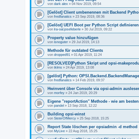
von
dark alex
»
04 Nov 2019, 09:54
[Gelöst] Client umbenennen mit Backend Pytho
von
fredfanatics
»
23 Sep 2019, 08:36
[Gelöst] UEFI Boot per Python Script definieren
von
lra-oal.josefeberle
»
30 Jul 2019, 09:22
Property value hinzufügen
von
isnoguter
»
29 Jul 2019, 14:13
Methode für outdated Clients
von
dropped91
»
01 Apr 2019, 11:24
[RESOLVED]Python Skript und opsi-makeproduc
von
tklms
»
24 Apr 2019, 13:08
[gelöst] Python: OPSI.Backend.BackendManage
von
fredfanatics
»
14 Feb 2019, 09:37
Hwinvent über Console via opsi-admin auslese
von
morfey
»
24 Jan 2019, 20:29
Eigene "reportAction" Methode - wie am besten
von
pandel
»
13 Sep 2018, 12:22
Building opsi-winst
von
SisterOfMercy
»
25 Sep 2018, 15:25
Report State löschen per opsiadmin -d method
von
MyLive
»
22 Aug 2018, 15:25