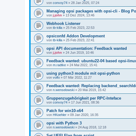
von
convoy74
»
28 Jan 2025, 07:24
Managing opsi packages with opsi-cli - Blog Po
von
j.john
»
13 Dez 2024, 13:46
Webhook Listener
von
tb-killa
»
25 Feb 2023, 22:53
opsiconfd Addon Development
von
tb-killa
»
25 Feb 2023, 22:41
opsi API documentation: Feedback wanted
von
j.john
»
24 Jun 2019, 10:46
Feedback wanted: ubuntu22-04 based opsi-linu
von
m.radtke
»
24 Mai 2022, 15:41
using python3 module mit opsi-python
von
volfo
»
07 Mär 2022, 11:27
Feedback wanted: Replacing backend_searchIden
von
n.wenselowski
»
20 Mai 2019, 15:42
Gruppenzugehörigkeit per RPC-Inteface
von
convoy74
»
17 Jun 2021, 08:36
Patch for win10-x64
von
HKoehler
»
09 Jan 2020, 16:35
opsi with Python 3
von
n.wenselowski
»
24 Aug 2018, 12:18
Set UEFI Flag from script