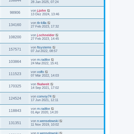
108844
28 Jan 2025, 07:24
von
j.john
98906
13 Dez 2024, 13:46
von
tb-killa
134160
27 Feb 2023, 17:32
von
j.schneider
108200
27 Feb 2023, 14:45
von
ftsystems
157571
07 Jul 2022, 08:57
von
m.radtke
103864
24 Mai 2022, 15:41
von
volfo
111523
07 Mär 2022, 14:03
von
fkalweit
170325
14 Sep 2021, 17:02
von
convoy74
124524
17 Jun 2021, 12:11
von
m.radtke
118843
01 Apr 2020, 14:20
von
n.wenselowski
131351
11 Nov 2019, 10:02
von
n.wenselowski