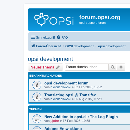
forum.opsi.org
opsi support forum
Schnellzugriff
FAQ
Foren-Übersicht
OPSI development
opsi development
opsi development
Suche
Erw
Neues Thema
BEKANNTMACHUNGEN
opsi development forum
von
n.wenselowski
»
02 Feb 2018, 16:52
Translating opsi @ Transifex
von
n.wenselowski
»
06 Aug 2015, 10:29
THEMEN
New Addition to opsi-cli: The Log Plugin
von
j.john
»
17 Feb 2025, 10:58
Addons Entwicklung