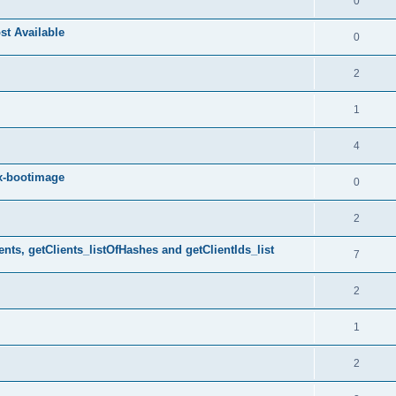
0
st Available
0
2
1
4
x-bootimage
0
2
ts, getClients_listOfHashes and getClientIds_list
7
2
1
2