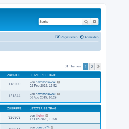
Suche
Erweiterte Suche
Registrieren
Anmelden
1
2
Nächste
31 Themen
ZUGRIFFE
LETZTER BEITRAG
von
n.wenselowski
118200
02 Feb 2018, 16:52
von
n.wenselowski
121844
06 Aug 2015, 10:29
ZUGRIFFE
LETZTER BEITRAG
von
j.john
326803
17 Feb 2025, 10:58
von
convoy74