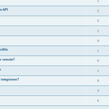
2
n-API
2
5
1
9
tfile
1
r remote?
6
n
1
 integrieren?
8
3
6