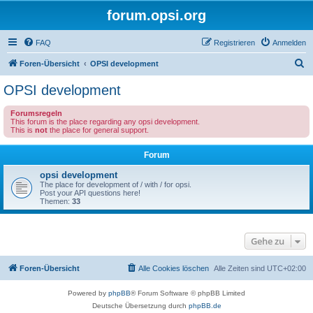
forum.opsi.org
FAQ
Registrieren
Anmelden
S
Foren-Übersicht
OPSI development
u
OPSI development
c
Forumsregeln
h
This forum is the place regarding any opsi development.
This is
not
the place for general support.
e
Forum
opsi development
The place for development of / with / for opsi.
Post your API questions here!
Themen:
33
Gehe zu
Foren-Übersicht
Alle Cookies löschen
Alle Zeiten sind
UTC+02:00
Powered by
phpBB
® Forum Software © phpBB Limited
Deutsche Übersetzung durch
phpBB.de