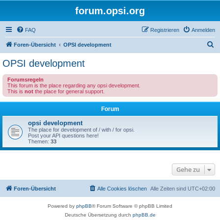
forum.opsi.org
FAQ
Registrieren
Anmelden
S
Foren-Übersicht
OPSI development
u
OPSI development
c
Forumsregeln
h
This forum is the place regarding any opsi development.
This is
not
the place for general support.
e
Forum
opsi development
The place for development of / with / for opsi.
Post your API questions here!
Themen:
33
Gehe zu
Foren-Übersicht
Alle Cookies löschen
Alle Zeiten sind
UTC+02:00
Powered by
phpBB
® Forum Software © phpBB Limited
Deutsche Übersetzung durch
phpBB.de