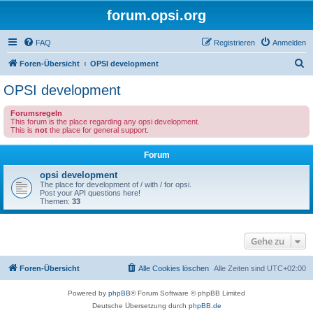
forum.opsi.org
FAQ
Registrieren
Anmelden
S
Foren-Übersicht
OPSI development
u
OPSI development
c
Forumsregeln
h
This forum is the place regarding any opsi development.
This is
not
the place for general support.
e
Forum
opsi development
The place for development of / with / for opsi.
Post your API questions here!
Themen:
33
Gehe zu
Foren-Übersicht
Alle Cookies löschen
Alle Zeiten sind
UTC+02:00
Powered by
phpBB
® Forum Software © phpBB Limited
Deutsche Übersetzung durch
phpBB.de