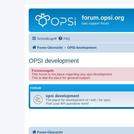
forum.opsi.org
opsi support forum
Schnellzugriff
FAQ
Foren-Übersicht
OPSI development
OPSI development
Forumsregeln
This forum is the place regarding any opsi development.
This is
not
the place for general support.
FORUM
opsi development
The place for development of / with / for opsi.
Post your API questions here!
Foren-Übersicht