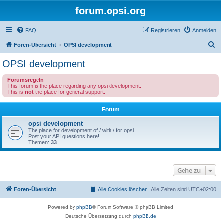
forum.opsi.org
FAQ
Registrieren
Anmelden
S
Foren-Übersicht
OPSI development
u
OPSI development
c
Forumsregeln
h
This forum is the place regarding any opsi development.
This is
not
the place for general support.
e
Forum
opsi development
The place for development of / with / for opsi.
Post your API questions here!
Themen:
33
Gehe zu
Foren-Übersicht
Alle Cookies löschen
Alle Zeiten sind
UTC+02:00
Powered by
phpBB
® Forum Software © phpBB Limited
Deutsche Übersetzung durch
phpBB.de