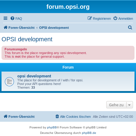
forum.opsi.org
FAQ
Registrieren
Anmelden
S
Foren-Übersicht
OPSI development
u
OPSI development
c
Forumsregeln
h
This forum is the place regarding any opsi development.
This is
not
the place for general support.
e
Forum
opsi development
The place for development of / with / for opsi.
Post your API questions here!
Themen:
33
Gehe zu
Foren-Übersicht
Alle Cookies löschen
Alle Zeiten sind
UTC+02:00
Powered by
phpBB
® Forum Software © phpBB Limited
Deutsche Übersetzung durch
phpBB.de