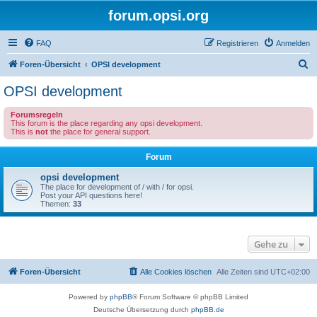
forum.opsi.org
FAQ
Registrieren
Anmelden
S
Foren-Übersicht
OPSI development
u
OPSI development
c
Forumsregeln
h
This forum is the place regarding any opsi development.
This is
not
the place for general support.
e
Forum
opsi development
The place for development of / with / for opsi.
Post your API questions here!
Themen:
33
Gehe zu
Foren-Übersicht
Alle Cookies löschen
Alle Zeiten sind
UTC+02:00
Powered by
phpBB
® Forum Software © phpBB Limited
Deutsche Übersetzung durch
phpBB.de