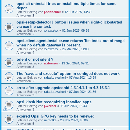
opsi-cli uninstall tries uninstall multiple times for same
depot
Letzter Beitrag von
j.schneider
«
12 Jun 2025, 14:30
Antworten:
1
opsi-setup-detector | button issues when right-click-started
via exe file context.
Letzter Beitrag von
xxaxxelxx
«
02 Jun 2025, 09:38
Antworten:
2
opsi-client-agent-installer.exe returns 'list index out of range'
when no default gateway is present.
Letzter Beitrag von
xxaxxelxx
«
26 Mai 2025, 11:00
Antworten:
4
Silent or not silent ?
Letzter Beitrag von
n.doerrer
«
13 Sep 2024, 09:31
Antworten:
3
The "save and execute" option in configed does not work
Letzter Beitrag von
rafael.cavalheri
«
07 Aug 2024, 13:59
Antworten:
2
error after upgrade opsiconfd 4.3.14.1-1 to 4.3.16.3-1
Letzter Beitrag von
rafael.cavalheri
«
07 Jun 2024, 21:36
Antworten:
3
opsi kiosk Not recognizing installed apps
Letzter Beitrag von
j.werner
«
03 Jun 2024, 13:43
Antworten:
3
expired Opsi GPG key needs to be renewed
Letzter Beitrag von
m.radtke
«
20 Nov 2023, 18:06
Antworten:
5