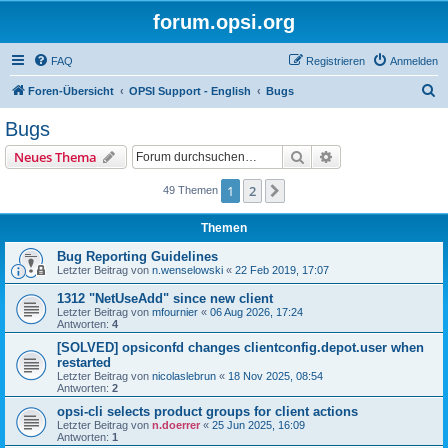
forum.opsi.org
FAQ
Registrieren
Anmelden
S
Foren-Übersicht
OPSI Support - English
Bugs
u
Bugs
c
Suche
Erweiterte Suche
Neues Thema
h
e
1
2
Nächste
49 Themen
Themen
Bug Reporting Guidelines
Letzter Beitrag von
n.wenselowski
«
22 Feb 2019, 17:07
1312 "NetUseAdd" since new client
Letzter Beitrag von
mfournier
«
06 Aug 2026, 17:24
Antworten:
4
[SOLVED] opsiconfd changes clientconfig.depot.user when
restarted
Letzter Beitrag von
nicolaslebrun
«
18 Nov 2025, 08:54
Antworten:
2
opsi-cli selects product groups for client actions
Letzter Beitrag von
n.doerrer
«
25 Jun 2025, 16:09
Antworten:
1