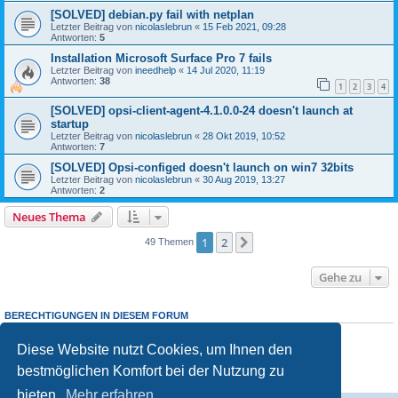
[SOLVED] debian.py fail with netplan
Letzter Beitrag von
nicolaslebrun
«
15 Feb 2021, 09:28
Antworten:
5
Installation Microsoft Surface Pro 7 fails
Letzter Beitrag von
ineedhelp
«
14 Jul 2020, 11:19
Antworten:
38
1
2
3
4
[SOLVED] opsi-client-agent-4.1.0.0-24 doesn't launch at
startup
Letzter Beitrag von
nicolaslebrun
«
28 Okt 2019, 10:52
Antworten:
7
[SOLVED] Opsi-configed doesn't launch on win7 32bits
Letzter Beitrag von
nicolaslebrun
«
30 Aug 2019, 13:27
Antworten:
2
Neues Thema
1
2
Nächste
49 Themen
Gehe zu
BERECHTIGUNGEN IN DIESEM FORUM
Sie dürfen
keine
neuen Themen in diesem Forum erstellen.
Sie dürfen
keine
Antworten zu Themen in diesem Forum erstellen.
Diese Website nutzt Cookies, um Ihnen den
Sie dürfen Ihre Beiträge in diesem Forum
nicht
ändern.
bestmöglichen Komfort bei der Nutzung zu
Sie dürfen Ihre Beiträge in diesem Forum
nicht
löschen.
Sie dürfen
keine
Dateianhänge in diesem Forum erstellen.
bieten.
Mehr erfahren