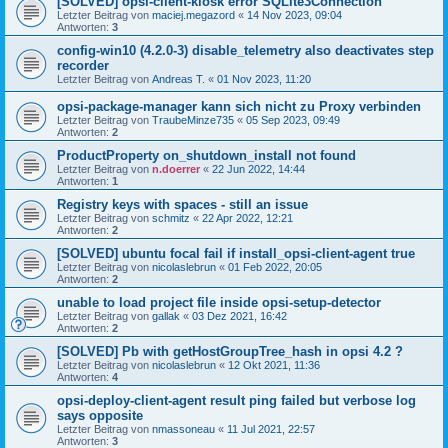
[SOLVED] opsi-client-kiosk error SQLite3Connection
Letzter Beitrag von
maciej.megazord
«
14 Nov 2023, 09:04
Antworten:
3
config-win10 (4.2.0-3) disable_telemetry also deactivates step
recorder
Letzter Beitrag von
Andreas T.
«
01 Nov 2023, 11:20
opsi-package-manager kann sich nicht zu Proxy verbinden
Letzter Beitrag von
TraubeMinze735
«
05 Sep 2023, 09:49
Antworten:
2
ProductProperty on_shutdown_install not found
Letzter Beitrag von
n.doerrer
«
22 Jun 2022, 14:44
Antworten:
1
Registry keys with spaces - still an issue
Letzter Beitrag von
schmitz
«
22 Apr 2022, 12:21
Antworten:
2
[SOLVED] ubuntu focal fail if install_opsi-client-agent true
Letzter Beitrag von
nicolaslebrun
«
01 Feb 2022, 20:05
Antworten:
2
unable to load project file inside opsi-setup-detector
Letzter Beitrag von
gallak
«
03 Dez 2021, 16:42
Antworten:
2
[SOLVED] Pb with getHostGroupTree_hash in opsi 4.2 ?
Letzter Beitrag von
nicolaslebrun
«
12 Okt 2021, 11:36
Antworten:
4
opsi-deploy-client-agent result ping failed but verbose log
says opposite
Letzter Beitrag von
nmassoneau
«
11 Jul 2021, 22:57
Antworten:
3