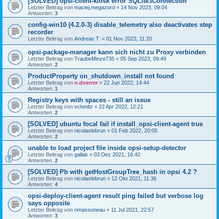
[SOLVED] opsi-client-kiosk error SQLite3Connection
Letzter Beitrag von
maciej.megazord
«
14 Nov 2023, 09:04
Antworten:
3
config-win10 (4.2.0-3) disable_telemetry also deactivates step
recorder
Letzter Beitrag von
Andreas T.
«
01 Nov 2023, 11:20
opsi-package-manager kann sich nicht zu Proxy verbinden
Letzter Beitrag von
TraubeMinze735
«
05 Sep 2023, 09:49
Antworten:
2
ProductProperty on_shutdown_install not found
Letzter Beitrag von
n.doerrer
«
22 Jun 2022, 14:44
Antworten:
1
Registry keys with spaces - still an issue
Letzter Beitrag von
schmitz
«
22 Apr 2022, 12:21
Antworten:
2
[SOLVED] ubuntu focal fail if install_opsi-client-agent true
Letzter Beitrag von
nicolaslebrun
«
01 Feb 2022, 20:05
Antworten:
2
unable to load project file inside opsi-setup-detector
Letzter Beitrag von
gallak
«
03 Dez 2021, 16:42
Antworten:
2
[SOLVED] Pb with getHostGroupTree_hash in opsi 4.2 ?
Letzter Beitrag von
nicolaslebrun
«
12 Okt 2021, 11:36
Antworten:
4
opsi-deploy-client-agent result ping failed but verbose log
says opposite
Letzter Beitrag von
nmassoneau
«
11 Jul 2021, 22:57
Antworten:
3