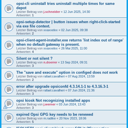
opsi-cli uninstall tries uninstall multiple times for same
depot
Letzter Beitrag von
j.schneider
«
12 Jun 2025, 14:30
Antworten:
1
opsi-setup-detector | button issues when right-click-started
via exe file context.
Letzter Beitrag von
xxaxxelxx
«
02 Jun 2025, 09:38
Antworten:
2
opsi-client-agent-installer.exe returns 'list index out of range'
when no default gateway is present.
Letzter Beitrag von
xxaxxelxx
«
26 Mai 2025, 11:00
Antworten:
4
Silent or not silent ?
Letzter Beitrag von
n.doerrer
«
13 Sep 2024, 09:31
Antworten:
3
The "save and execute" option in configed does not work
Letzter Beitrag von
rafael.cavalheri
«
07 Aug 2024, 13:59
Antworten:
2
error after upgrade opsiconfd 4.3.14.1-1 to 4.3.16.3-1
Letzter Beitrag von
rafael.cavalheri
«
07 Jun 2024, 21:36
Antworten:
3
opsi kiosk Not recognizing installed apps
Letzter Beitrag von
j.werner
«
03 Jun 2024, 13:43
Antworten:
3
expired Opsi GPG key needs to be renewed
Letzter Beitrag von
m.radtke
«
20 Nov 2023, 18:06
Antworten:
5