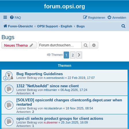
forum.opsi.org
FAQ
Registrieren
Anmelden
S
Foren-Übersicht
OPSI Support - English
Bugs
u
Bugs
c
Suche
Erweiterte Suche
Neues Thema
h
e
1
2
Nächste
49 Themen
Themen
Bug Reporting Guidelines
Letzter Beitrag von
n.wenselowski
«
22 Feb 2019, 17:07
1312 "NetUseAdd" since new client
Letzter Beitrag von
mfournier
«
06 Aug 2026, 17:24
Antworten:
4
[SOLVED] opsiconfd changes clientconfig.depot.user when
restarted
Letzter Beitrag von
nicolaslebrun
«
18 Nov 2025, 08:54
Antworten:
2
opsi-cli selects product groups for client actions
Letzter Beitrag von
n.doerrer
«
25 Jun 2025, 16:09
Antworten:
1