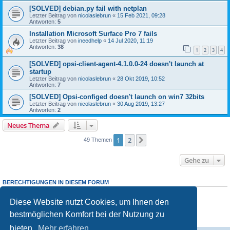
[SOLVED] debian.py fail with netplan
Letzter Beitrag von
nicolaslebrun
«
15 Feb 2021, 09:28
Antworten:
5
Installation Microsoft Surface Pro 7 fails
Letzter Beitrag von
ineedhelp
«
14 Jul 2020, 11:19
Antworten:
38
1
2
3
4
[SOLVED] opsi-client-agent-4.1.0.0-24 doesn't launch at
startup
Letzter Beitrag von
nicolaslebrun
«
28 Okt 2019, 10:52
Antworten:
7
[SOLVED] Opsi-configed doesn't launch on win7 32bits
Letzter Beitrag von
nicolaslebrun
«
30 Aug 2019, 13:27
Antworten:
2
Neues Thema
1
2
Nächste
49 Themen
Gehe zu
BERECHTIGUNGEN IN DIESEM FORUM
Sie dürfen
keine
neuen Themen in diesem Forum erstellen.
Sie dürfen
keine
Antworten zu Themen in diesem Forum erstellen.
Diese Website nutzt Cookies, um Ihnen den
Sie dürfen Ihre Beiträge in diesem Forum
nicht
ändern.
bestmöglichen Komfort bei der Nutzung zu
Sie dürfen Ihre Beiträge in diesem Forum
nicht
löschen.
Sie dürfen
keine
Dateianhänge in diesem Forum erstellen.
bieten.
Mehr erfahren