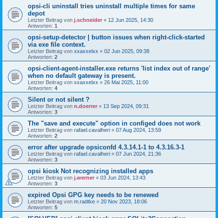
opsi-cli uninstall tries uninstall multiple times for same
depot
Letzter Beitrag von
j.schneider
«
12 Jun 2025, 14:30
Antworten:
1
opsi-setup-detector | button issues when right-click-started
via exe file context.
Letzter Beitrag von
xxaxxelxx
«
02 Jun 2025, 09:38
Antworten:
2
opsi-client-agent-installer.exe returns 'list index out of range'
when no default gateway is present.
Letzter Beitrag von
xxaxxelxx
«
26 Mai 2025, 11:00
Antworten:
4
Silent or not silent ?
Letzter Beitrag von
n.doerrer
«
13 Sep 2024, 09:31
Antworten:
3
The "save and execute" option in configed does not work
Letzter Beitrag von
rafael.cavalheri
«
07 Aug 2024, 13:59
Antworten:
2
error after upgrade opsiconfd 4.3.14.1-1 to 4.3.16.3-1
Letzter Beitrag von
rafael.cavalheri
«
07 Jun 2024, 21:36
Antworten:
3
opsi kiosk Not recognizing installed apps
Letzter Beitrag von
j.werner
«
03 Jun 2024, 13:43
Antworten:
3
expired Opsi GPG key needs to be renewed
Letzter Beitrag von
m.radtke
«
20 Nov 2023, 18:06
Antworten:
5