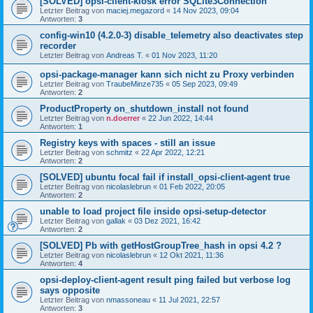
[SOLVED] opsi-client-kiosk error SQLite3Connection
Letzter Beitrag von
maciej.megazord
«
14 Nov 2023, 09:04
Antworten:
3
config-win10 (4.2.0-3) disable_telemetry also deactivates step
recorder
Letzter Beitrag von
Andreas T.
«
01 Nov 2023, 11:20
opsi-package-manager kann sich nicht zu Proxy verbinden
Letzter Beitrag von
TraubeMinze735
«
05 Sep 2023, 09:49
Antworten:
2
ProductProperty on_shutdown_install not found
Letzter Beitrag von
n.doerrer
«
22 Jun 2022, 14:44
Antworten:
1
Registry keys with spaces - still an issue
Letzter Beitrag von
schmitz
«
22 Apr 2022, 12:21
Antworten:
2
[SOLVED] ubuntu focal fail if install_opsi-client-agent true
Letzter Beitrag von
nicolaslebrun
«
01 Feb 2022, 20:05
Antworten:
2
unable to load project file inside opsi-setup-detector
Letzter Beitrag von
gallak
«
03 Dez 2021, 16:42
Antworten:
2
[SOLVED] Pb with getHostGroupTree_hash in opsi 4.2 ?
Letzter Beitrag von
nicolaslebrun
«
12 Okt 2021, 11:36
Antworten:
4
opsi-deploy-client-agent result ping failed but verbose log
says opposite
Letzter Beitrag von
nmassoneau
«
11 Jul 2021, 22:57
Antworten:
3