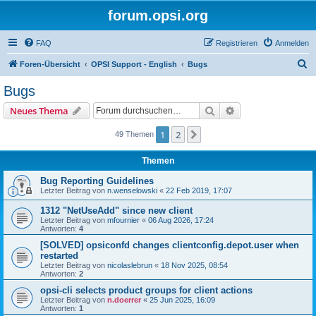
forum.opsi.org
FAQ
Registrieren
Anmelden
S
Foren-Übersicht
OPSI Support - English
Bugs
u
Bugs
c
Suche
Erweiterte Suche
Neues Thema
h
e
1
2
Nächste
49 Themen
Themen
Bug Reporting Guidelines
Letzter Beitrag von
n.wenselowski
«
22 Feb 2019, 17:07
1312 "NetUseAdd" since new client
Letzter Beitrag von
mfournier
«
06 Aug 2026, 17:24
Antworten:
4
[SOLVED] opsiconfd changes clientconfig.depot.user when
restarted
Letzter Beitrag von
nicolaslebrun
«
18 Nov 2025, 08:54
Antworten:
2
opsi-cli selects product groups for client actions
Letzter Beitrag von
n.doerrer
«
25 Jun 2025, 16:09
Antworten:
1