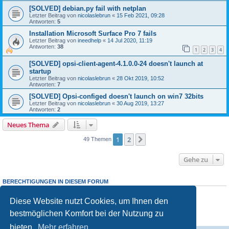
[SOLVED] debian.py fail with netplan
Letzter Beitrag von
nicolaslebrun
«
15 Feb 2021, 09:28
Antworten:
5
Installation Microsoft Surface Pro 7 fails
Letzter Beitrag von
ineedhelp
«
14 Jul 2020, 11:19
Antworten:
38
1
2
3
4
[SOLVED] opsi-client-agent-4.1.0.0-24 doesn't launch at
startup
Letzter Beitrag von
nicolaslebrun
«
28 Okt 2019, 10:52
Antworten:
7
[SOLVED] Opsi-configed doesn't launch on win7 32bits
Letzter Beitrag von
nicolaslebrun
«
30 Aug 2019, 13:27
Antworten:
2
Neues Thema
1
2
Nächste
49 Themen
Gehe zu
BERECHTIGUNGEN IN DIESEM FORUM
Sie dürfen
keine
neuen Themen in diesem Forum erstellen.
Sie dürfen
keine
Antworten zu Themen in diesem Forum erstellen.
Diese Website nutzt Cookies, um Ihnen den
Sie dürfen Ihre Beiträge in diesem Forum
nicht
ändern.
bestmöglichen Komfort bei der Nutzung zu
Sie dürfen Ihre Beiträge in diesem Forum
nicht
löschen.
Sie dürfen
keine
Dateianhänge in diesem Forum erstellen.
bieten.
Mehr erfahren