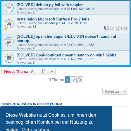
[SOLVED] debian.py fail with netplan
Letzter Beitrag von
nicolaslebrun
«
15 Feb 2021, 09:28
Antworten:
5
Installation Microsoft Surface Pro 7 fails
Letzter Beitrag von
ineedhelp
«
14 Jul 2020, 11:19
Antworten:
38
1
2
3
4
[SOLVED] opsi-client-agent-4.1.0.0-24 doesn't launch at
startup
Letzter Beitrag von
nicolaslebrun
«
28 Okt 2019, 10:52
Antworten:
7
[SOLVED] Opsi-configed doesn't launch on win7 32bits
Letzter Beitrag von
nicolaslebrun
«
30 Aug 2019, 13:27
Antworten:
2
Neues Thema
1
2
Nächste
49 Themen
Gehe zu
BERECHTIGUNGEN IN DIESEM FORUM
Sie dürfen
keine
neuen Themen in diesem Forum erstellen.
Sie dürfen
keine
Antworten zu Themen in diesem Forum erstellen.
Diese Website nutzt Cookies, um Ihnen den
Sie dürfen Ihre Beiträge in diesem Forum
nicht
ändern.
bestmöglichen Komfort bei der Nutzung zu
Sie dürfen Ihre Beiträge in diesem Forum
nicht
löschen.
Sie dürfen
keine
Dateianhänge in diesem Forum erstellen.
bieten.
Mehr erfahren