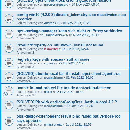
[SOLVED] opsi-client-kiosk error SQLite3Connection
Letzter Beitrag von
maciej.megazord
«
14 Nov 2023, 09:04
Antworten:
3
config-win10 (4.2.0-3) disable_telemetry also deactivates step
recorder
Letzter Beitrag von
Andreas T.
«
01 Nov 2023, 11:20
opsi-package-manager kann sich nicht zu Proxy verbinden
Letzter Beitrag von
TraubeMinze735
«
05 Sep 2023, 09:49
Antworten:
2
ProductProperty on_shutdown_install not found
Letzter Beitrag von
n.doerrer
«
22 Jun 2022, 14:44
Antworten:
1
Registry keys with spaces - still an issue
Letzter Beitrag von
schmitz
«
22 Apr 2022, 12:21
Antworten:
2
[SOLVED] ubuntu focal fail if install_opsi-client-agent true
Letzter Beitrag von
nicolaslebrun
«
01 Feb 2022, 20:05
Antworten:
2
unable to load project file inside opsi-setup-detector
Letzter Beitrag von
gallak
«
03 Dez 2021, 16:42
Antworten:
2
[SOLVED] Pb with getHostGroupTree_hash in opsi 4.2 ?
Letzter Beitrag von
nicolaslebrun
«
12 Okt 2021, 11:36
Antworten:
4
opsi-deploy-client-agent result ping failed but verbose log
says opposite
Letzter Beitrag von
nmassoneau
«
11 Jul 2021, 22:57
Antworten:
3