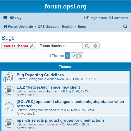
forum.opsi.org
FAQ
Registrieren
Anmelden
S
Foren-Übersicht
OPSI Support - English
Bugs
u
Bugs
c
Suche
Erweiterte Suche
Neues Thema
h
e
1
2
Nächste
49 Themen
Themen
Bug Reporting Guidelines
Letzter Beitrag von
n.wenselowski
«
22 Feb 2019, 17:07
1312 "NetUseAdd" since new client
Letzter Beitrag von
mfournier
«
06 Aug 2026, 17:24
Antworten:
4
[SOLVED] opsiconfd changes clientconfig.depot.user when
restarted
Letzter Beitrag von
nicolaslebrun
«
18 Nov 2025, 08:54
Antworten:
2
opsi-cli selects product groups for client actions
Letzter Beitrag von
n.doerrer
«
25 Jun 2025, 16:09
Antworten:
1