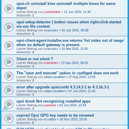
opsi-cli uninstall tries uninstall multiple times for same
depot
Letzter Beitrag von
j.schneider
«
12 Jun 2025, 14:30
Antworten:
1
opsi-setup-detector | button issues when right-click-started
via exe file context.
Letzter Beitrag von
xxaxxelxx
«
02 Jun 2025, 09:38
Antworten:
2
opsi-client-agent-installer.exe returns 'list index out of range'
when no default gateway is present.
Letzter Beitrag von
xxaxxelxx
«
26 Mai 2025, 11:00
Antworten:
4
Silent or not silent ?
Letzter Beitrag von
n.doerrer
«
13 Sep 2024, 09:31
Antworten:
3
The "save and execute" option in configed does not work
Letzter Beitrag von
rafael.cavalheri
«
07 Aug 2024, 13:59
Antworten:
2
error after upgrade opsiconfd 4.3.14.1-1 to 4.3.16.3-1
Letzter Beitrag von
rafael.cavalheri
«
07 Jun 2024, 21:36
Antworten:
3
opsi kiosk Not recognizing installed apps
Letzter Beitrag von
j.werner
«
03 Jun 2024, 13:43
Antworten:
3
expired Opsi GPG key needs to be renewed
Letzter Beitrag von
m.radtke
«
20 Nov 2023, 18:06
Antworten:
5