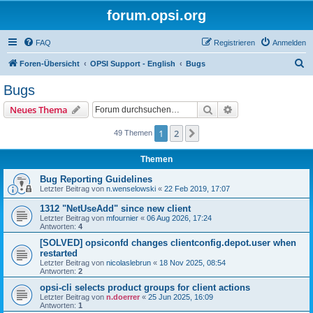
forum.opsi.org
FAQ
Registrieren
Anmelden
S
Foren-Übersicht
OPSI Support - English
Bugs
u
Bugs
c
Suche
Erweiterte Suche
Neues Thema
h
e
1
2
Nächste
49 Themen
Themen
Bug Reporting Guidelines
Letzter Beitrag von
n.wenselowski
«
22 Feb 2019, 17:07
1312 "NetUseAdd" since new client
Letzter Beitrag von
mfournier
«
06 Aug 2026, 17:24
Antworten:
4
[SOLVED] opsiconfd changes clientconfig.depot.user when
restarted
Letzter Beitrag von
nicolaslebrun
«
18 Nov 2025, 08:54
Antworten:
2
opsi-cli selects product groups for client actions
Letzter Beitrag von
n.doerrer
«
25 Jun 2025, 16:09
Antworten:
1