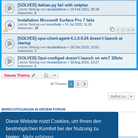
[SOLVED] debian.py fail with netplan
Letzter Beitrag von
nicolaslebrun
«
15 Feb 2021, 09:28
Antworten:
5
Installation Microsoft Surface Pro 7 fails
Letzter Beitrag von
ineedhelp
«
14 Jul 2020, 11:19
Antworten:
38
1
2
3
4
[SOLVED] opsi-client-agent-4.1.0.0-24 doesn't launch at
startup
Letzter Beitrag von
nicolaslebrun
«
28 Okt 2019, 10:52
Antworten:
7
[SOLVED] Opsi-configed doesn't launch on win7 32bits
Letzter Beitrag von
nicolaslebrun
«
30 Aug 2019, 13:27
Antworten:
2
Neues Thema
1
2
Nächste
49 Themen
Gehe zu
BERECHTIGUNGEN IN DIESEM FORUM
Sie dürfen
keine
neuen Themen in diesem Forum erstellen.
Sie dürfen
keine
Antworten zu Themen in diesem Forum erstellen.
Diese Website nutzt Cookies, um Ihnen den
Sie dürfen Ihre Beiträge in diesem Forum
nicht
ändern.
bestmöglichen Komfort bei der Nutzung zu
Sie dürfen Ihre Beiträge in diesem Forum
nicht
löschen.
Sie dürfen
keine
Dateianhänge in diesem Forum erstellen.
bieten.
Mehr erfahren