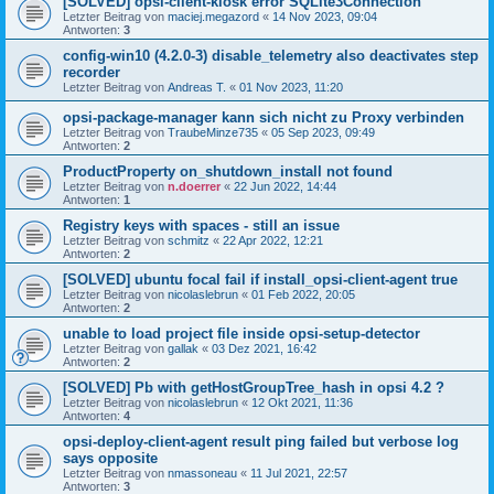
[SOLVED] opsi-client-kiosk error SQLite3Connection
Letzter Beitrag von
maciej.megazord
«
14 Nov 2023, 09:04
Antworten:
3
config-win10 (4.2.0-3) disable_telemetry also deactivates step
recorder
Letzter Beitrag von
Andreas T.
«
01 Nov 2023, 11:20
opsi-package-manager kann sich nicht zu Proxy verbinden
Letzter Beitrag von
TraubeMinze735
«
05 Sep 2023, 09:49
Antworten:
2
ProductProperty on_shutdown_install not found
Letzter Beitrag von
n.doerrer
«
22 Jun 2022, 14:44
Antworten:
1
Registry keys with spaces - still an issue
Letzter Beitrag von
schmitz
«
22 Apr 2022, 12:21
Antworten:
2
[SOLVED] ubuntu focal fail if install_opsi-client-agent true
Letzter Beitrag von
nicolaslebrun
«
01 Feb 2022, 20:05
Antworten:
2
unable to load project file inside opsi-setup-detector
Letzter Beitrag von
gallak
«
03 Dez 2021, 16:42
Antworten:
2
[SOLVED] Pb with getHostGroupTree_hash in opsi 4.2 ?
Letzter Beitrag von
nicolaslebrun
«
12 Okt 2021, 11:36
Antworten:
4
opsi-deploy-client-agent result ping failed but verbose log
says opposite
Letzter Beitrag von
nmassoneau
«
11 Jul 2021, 22:57
Antworten:
3