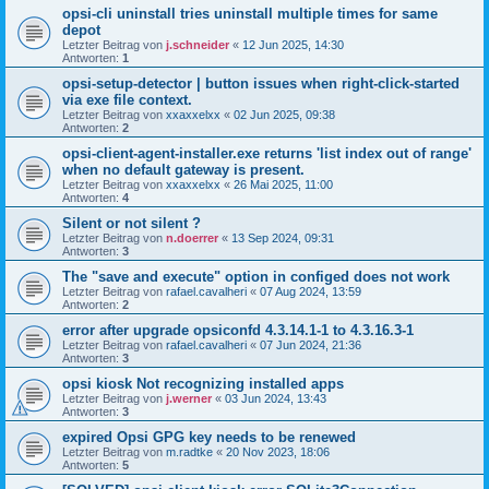
opsi-cli uninstall tries uninstall multiple times for same
depot
Letzter Beitrag von
j.schneider
«
12 Jun 2025, 14:30
Antworten:
1
opsi-setup-detector | button issues when right-click-started
via exe file context.
Letzter Beitrag von
xxaxxelxx
«
02 Jun 2025, 09:38
Antworten:
2
opsi-client-agent-installer.exe returns 'list index out of range'
when no default gateway is present.
Letzter Beitrag von
xxaxxelxx
«
26 Mai 2025, 11:00
Antworten:
4
Silent or not silent ?
Letzter Beitrag von
n.doerrer
«
13 Sep 2024, 09:31
Antworten:
3
The "save and execute" option in configed does not work
Letzter Beitrag von
rafael.cavalheri
«
07 Aug 2024, 13:59
Antworten:
2
error after upgrade opsiconfd 4.3.14.1-1 to 4.3.16.3-1
Letzter Beitrag von
rafael.cavalheri
«
07 Jun 2024, 21:36
Antworten:
3
opsi kiosk Not recognizing installed apps
Letzter Beitrag von
j.werner
«
03 Jun 2024, 13:43
Antworten:
3
expired Opsi GPG key needs to be renewed
Letzter Beitrag von
m.radtke
«
20 Nov 2023, 18:06
Antworten:
5