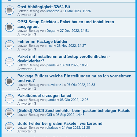
Opsi Abhängigkeit 32/64 Bit
Letzter Beitrag von
leonardo
«
11 Mai 2023, 15:26
Antworten:
3
OPSI Setup Detektor - Paket bauen und installieren
ausgegraut
Letzter Beitrag von
Degan
«
27 Dez 2022, 14:51
Antworten:
3
Fehler im Package Builder
Letzter Beitrag von
rrnsl
«
28 Nov 2022, 14:27
Antworten:
9
Paket mit Installieren und Setup veröffentlichen -
deaktivierbar?
Letzter Beitrag von
pandel
«
13 Okt 2022, 18:26
Antworten:
1
Package Builder welche Einstellungen muss ich vornehmen
und wie?
Letzter Beitrag von
crawleroz1
«
07 Okt 2022, 12:33
Antworten:
1
Paketbündel erzeugen failed
Letzter Beitrag von
pandel
«
06 Okt 2022, 12:26
Antworten:
3
[Gelöst] ASCII Zeichenfehler beim packen beliebiger Pakete
Letzter Beitrag von
CSI
«
05 Sep 2022, 14:43
Build Fehler bei großen Pakete : workaround
Letzter Beitrag von
dkalass
«
24 Aug 2022, 11:28
Antworten:
1