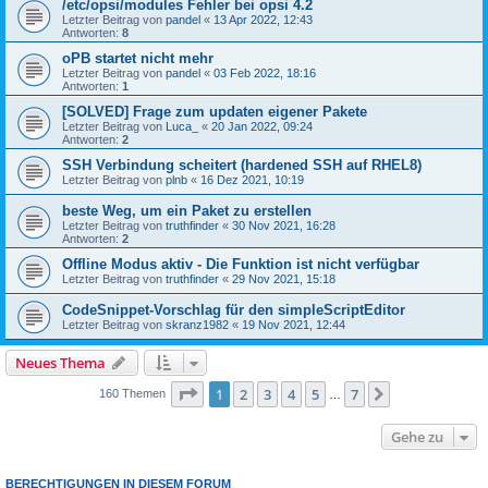
/etc/opsi/modules Fehler bei opsi 4.2
Letzter Beitrag von
pandel
«
13 Apr 2022, 12:43
Antworten:
8
oPB startet nicht mehr
Letzter Beitrag von
pandel
«
03 Feb 2022, 18:16
Antworten:
1
[SOLVED] Frage zum updaten eigener Pakete
Letzter Beitrag von
Luca_
«
20 Jan 2022, 09:24
Antworten:
2
SSH Verbindung scheitert (hardened SSH auf RHEL8)
Letzter Beitrag von
plnb
«
16 Dez 2021, 10:19
beste Weg, um ein Paket zu erstellen
Letzter Beitrag von
truthfinder
«
30 Nov 2021, 16:28
Antworten:
2
Offline Modus aktiv - Die Funktion ist nicht verfügbar
Letzter Beitrag von
truthfinder
«
29 Nov 2021, 15:18
CodeSnippet-Vorschlag für den simpleScriptEditor
Letzter Beitrag von
skranz1982
«
19 Nov 2021, 12:44
Neues Thema
Seite
1
von
7
1
2
3
4
5
7
Nächste
160 Themen
…
Gehe zu
BERECHTIGUNGEN IN DIESEM FORUM