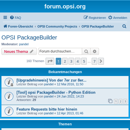
forum.opsi.org
FAQ
Registrieren
Anmelden
S
Foren-Übersicht
OPSI Community Projects
OPSI PackageBuilder
u
OPSI PackageBuilder
c
Moderator:
pandel
h
Suche
Erweiterte Suche
Neues Thema
e
Seite
1
von
7
1
2
3
4
5
7
Nächste
160 Themen
…
Bekanntmachungen
[Upgradehinweis] Von der 7er zur 8er...
Letzter Beitrag von
pandel
«
12 Mai 2016, 11:50
[Tool] opsi PackageBuilder - Python Edition
Letzter Beitrag von
pandel
«
24 Jan 2022, 14:23
Antworten:
29
1
2
3
Feature Requests bitte hier hinein
Letzter Beitrag von
pandel
«
12 Apr 2013, 01:46
Themen