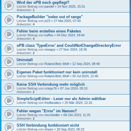
Wird der oPB noch gepflegt?
Letzter Beitrag von
pandel
«
14 Nov 2025, 15:31
Antworten:
1
PackageBuilder "index out of range"
Letzter Beitrag von
jn23
«
27 Mai 2025, 07:40
Antworten:
4
Fehler beim erstellen eines Paketes
Letzter Beitrag von
kaffee
«
04 Dez 2024, 18:04
Antworten:
4
oPB class 'TypeError' and CouldNotChangeDirectoryError
Letzter Beitrag von
newguy
«
27 Nov 2024, 18:36
Antworten:
2
Uninstall
Letzter Beitrag von
Roland.Betz.Wolf
«
12 Sep 2024, 08:48
Eigenes Paket funktioniert nur kein uninstall
Letzter Beitrag von
Roland.Betz.Wolf
«
30 Jul 2024, 12:46
Keine SSH Verbindung mehr möglich
Letzter Beitrag von
crispy76
«
07 Jun 2024, 09:10
Antworten:
2
SimpleSciptEditor - Lexer nur als Admin wählbar
Letzter Beitrag von
fredfanatics
«
25 Mär 2024, 12:16
Fehler wegen "Error" im Namen?
Letzter Beitrag von
mschindler
«
06 Okt 2023, 11:25
Antworten:
2
SSH Verbindung funktioniert nicht
Letzter Beitrag von
ehase
«
20 Sep 2023, 09:19