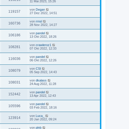
11 Mai 2023, 15:26
von
Degan
119157
27 Dez 2022, 14:51
von
rrnsl
160736
28 Nov 2022, 14:27
von
pandel
106186
13 Okt 2022, 18:26
von
crawleroz1
108281
07 Okt 2022, 12:33
von
pandel
116036
06 Okt 2022, 12:26
von
CSI
108079
05 Sep 2022, 14:43
von
dkalass
108031
24 Aug 2022, 11:28
von
pandel
152442
13 Apr 2022, 12:43
von
pandel
105596
03 Feb 2022, 18:16
von
Luca_
123914
20 Jan 2022, 09:24
von
plnb