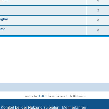
0
2
fügbar
0
itor
0
Powered by
phpBB
® Forum Software © phpBB Limited
Deutsche Übersetzung durch
phpBB.de
Datenschutz
|
Nutzungsbedingungen
Komfort bei der Nutzung zu bieten.
Mehr erfahren