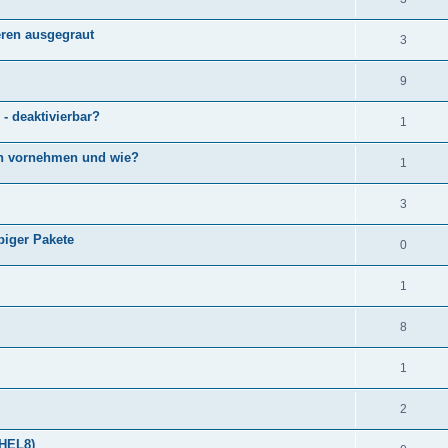
eren ausgegraut
3
9
 - deaktivierbar?
1
ch vornehmen und wie?
1
3
biger Pakete
0
1
8
1
2
RHEL8)