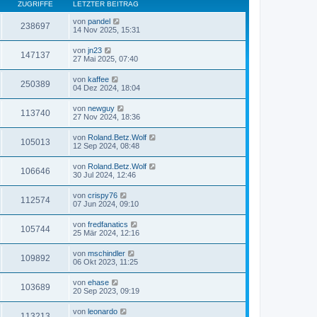
ZUGRIFFE
LETZTER BEITRAG
von
pandel
238697
14 Nov 2025, 15:31
von
jn23
147137
27 Mai 2025, 07:40
von
kaffee
250389
04 Dez 2024, 18:04
von
newguy
113740
27 Nov 2024, 18:36
von
Roland.Betz.Wolf
105013
12 Sep 2024, 08:48
von
Roland.Betz.Wolf
106646
30 Jul 2024, 12:46
von
crispy76
112574
07 Jun 2024, 09:10
von
fredfanatics
105744
25 Mär 2024, 12:16
von
mschindler
109892
06 Okt 2023, 11:25
von
ehase
103689
20 Sep 2023, 09:19
von
leonardo
113213