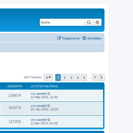
Suche
Erweiterte Suche
Registrieren
Anmelden
Seite
1
von
7
1
2
3
4
5
7
Nächste
160 Themen
…
ZUGRIFFE
LETZTER BEITRAG
von
pandel
130674
12 Mai 2016, 11:50
von
pandel
454274
24 Jan 2022, 14:23
von
pandel
127255
12 Apr 2013, 01:46