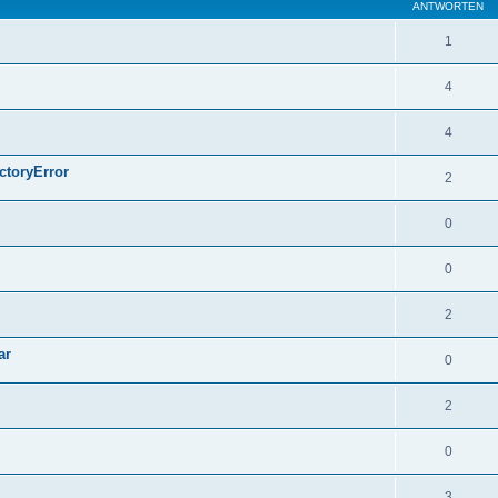
ANTWORTEN
1
4
4
ctoryError
2
0
0
2
ar
0
2
0
3