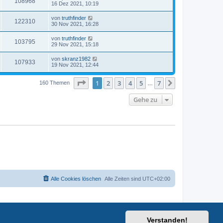
108968
16 Dez 2021, 10:19
von
truthfinder
122310
30 Nov 2021, 16:28
von
truthfinder
103795
29 Nov 2021, 15:18
von
skranz1982
107933
19 Nov 2021, 12:44
Seite
1
von
7
1
2
3
4
5
7
Nächste
160 Themen
…
Gehe zu
Alle Cookies löschen
Alle Zeiten sind
UTC+02:00
Verstanden!