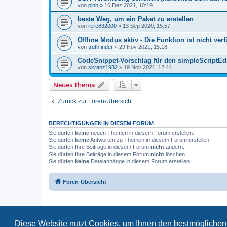
von
plnb
»
16 Dez 2021, 10:19
beste Weg, um ein Paket zu erstellen
von
rere632000
»
13 Sep 2020, 15:57
Offline Modus aktiv - Die Funktion ist nicht ver
von
truthfinder
»
29 Nov 2021, 15:18
CodeSnippet-Vorschlag für den simpleScriptEd
von
skranz1982
»
19 Nov 2021, 12:44
Neues Thema
Zurück zur Foren-Übersicht
BERECHTIGUNGEN IN DIESEM FORUM
Sie dürfen
keine
neuen Themen in diesem Forum erstellen.
Sie dürfen
keine
Antworten zu Themen in diesem Forum erstellen.
Sie dürfen Ihre Beiträge in diesem Forum
nicht
ändern.
Sie dürfen Ihre Beiträge in diesem Forum
nicht
löschen.
Sie dürfen
keine
Dateianhänge in diesem Forum erstellen.
Foren-Übersicht
Diese Website nutzt Cookies, um Ihnen den bestmöglichen 