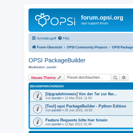
forum.opsi.org
opsi support forum
Schnellzugriff
FAQ
Foren-Übersicht
OPSI Community Projects
OPSI Package
OPSI PackageBuilder
Moderator:
pandel
Suche
Erw
Neues Thema
BEKANNTMACHUNGEN
[Upgradehinweis] Von der 7er zur 8er...
von
pandel
»
12 Mai 2016, 11:50
[Tool] opsi PackageBuilder - Python Edition
von
pandel
»
25 Jun 2015, 16:50
Feature Requests bitte hier hinein
von
pandel
»
12 Apr 2013, 01:46