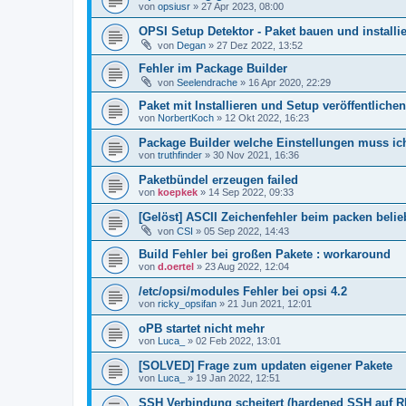
von
opsiusr
»
27 Apr 2023, 08:00
OPSI Setup Detektor - Paket bauen und installi
von
Degan
»
27 Dez 2022, 13:52
Fehler im Package Builder
von
Seelendrache
»
16 Apr 2020, 22:29
Paket mit Installieren und Setup veröffentlichen
von
NorbertKoch
»
12 Okt 2022, 16:23
Package Builder welche Einstellungen muss i
von
truthfinder
»
30 Nov 2021, 16:36
Paketbündel erzeugen failed
von
koepkek
»
14 Sep 2022, 09:33
[Gelöst] ASCII Zeichenfehler beim packen belie
von
CSI
»
05 Sep 2022, 14:43
Build Fehler bei großen Pakete : workaround
von
d.oertel
»
23 Aug 2022, 12:04
/etc/opsi/modules Fehler bei opsi 4.2
von
ricky_opsifan
»
21 Jun 2021, 12:01
oPB startet nicht mehr
von
Luca_
»
02 Feb 2022, 13:01
[SOLVED] Frage zum updaten eigener Pakete
von
Luca_
»
19 Jan 2022, 12:51
SSH Verbindung scheitert (hardened SSH auf 