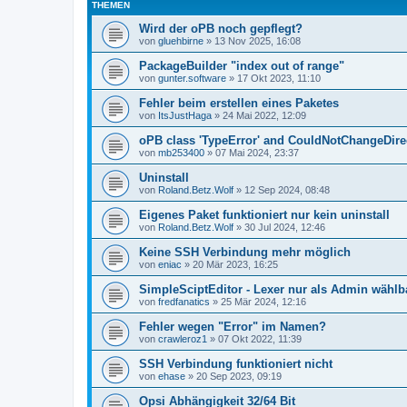
THEMEN
Wird der oPB noch gepflegt?
von
gluehbirne
»
13 Nov 2025, 16:08
PackageBuilder "index out of range"
von
gunter.software
»
17 Okt 2023, 11:10
Fehler beim erstellen eines Paketes
von
ItsJustHaga
»
24 Mai 2022, 12:09
oPB class 'TypeError' and CouldNotChangeDire
von
mb253400
»
07 Mai 2024, 23:37
Uninstall
von
Roland.Betz.Wolf
»
12 Sep 2024, 08:48
Eigenes Paket funktioniert nur kein uninstall
von
Roland.Betz.Wolf
»
30 Jul 2024, 12:46
Keine SSH Verbindung mehr möglich
von
eniac
»
20 Mär 2023, 16:25
SimpleSciptEditor - Lexer nur als Admin wählb
von
fredfanatics
»
25 Mär 2024, 12:16
Fehler wegen "Error" im Namen?
von
crawleroz1
»
07 Okt 2022, 11:39
SSH Verbindung funktioniert nicht
von
ehase
»
20 Sep 2023, 09:19
Opsi Abhängigkeit 32/64 Bit