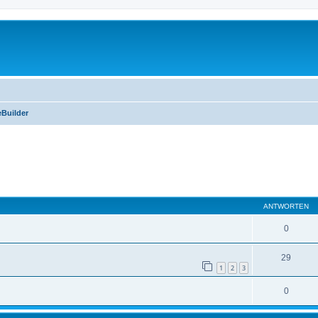
Builder
eiterte Suche
ANTWORTEN
0
29
1
2
3
0