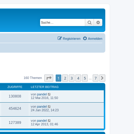
Suche
Erweiterte Suche
Registrieren
Anmelden
Seite
1
von
7
1
2
3
4
5
7
Nächste
160 Themen
…
ZUGRIFFE
LETZTER BEITRAG
von
pandel
130808
12 Mai 2016, 11:50
von
pandel
454624
24 Jan 2022, 14:23
von
pandel
127389
12 Apr 2013, 01:46