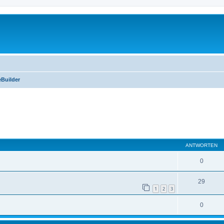
Builder
eiterte Suche
ANTWORTEN
0
29
1
2
3
0