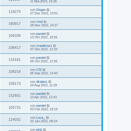
11 Mai 2023, 15:26
von
Degan
119275
27 Dez 2022, 14:51
von
rrnsl
160917
28 Nov 2022, 14:27
von
pandel
106336
13 Okt 2022, 18:26
von
crawleroz1
108417
07 Okt 2022, 12:33
von
pandel
116181
06 Okt 2022, 12:26
von
CSI
108216
05 Sep 2022, 14:43
von
dkalass
108173
24 Aug 2022, 11:28
von
pandel
152601
13 Apr 2022, 12:43
von
pandel
105731
03 Feb 2022, 18:16
von
Luca_
124031
20 Jan 2022, 09:24
von
plnb