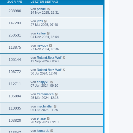
ZUGRIFFE
LETZTER BEITRAG
von
pandel
238986
14 Nov 2025, 15:31
von
jn23
147293
27 Mai 2025, 07:40
von
kaffee
250531
04 Dez 2024, 18:04
von
newguy
113875
27 Nov 2024, 18:36
von
Roland.Betz.Wolf
105144
12 Sep 2024, 08:48
von
Roland.Betz.Wolf
106772
30 Jul 2024, 12:46
von
crispy76
112711
07 Jun 2024, 09:10
von
fredfanatics
105894
25 Mär 2024, 12:16
von
mschindler
110035
06 Okt 2023, 11:25
von
ehase
103820
20 Sep 2023, 09:19
von
leonardo
113347