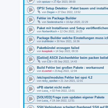
von
opsiusr
»
27 Apr 2023, 08:00
OPSI Setup Detektor - Paket bauen und installi
von
Degan
»
27 Dez 2022, 13:52
Fehler im Package Builder
von
Seelendrache
»
16 Apr 2020, 22:29
Paket mit Installieren und Setup veröffentlichen
von
NorbertKoch
»
12 Okt 2022, 16:23
Package Builder welche Einstellungen muss i
von
truthfinder
»
30 Nov 2021, 16:36
Paketbündel erzeugen failed
von
koepkek
»
14 Sep 2022, 09:33
[Gelöst] ASCII Zeichenfehler beim packen belie
von
CSI
»
05 Sep 2022, 14:43
Build Fehler bei großen Pakete : workaround
von
d.oertel
»
23 Aug 2022, 12:04
/etc/opsi/modules Fehler bei opsi 4.2
von
ricky_opsifan
»
21 Jun 2021, 12:01
oPB startet nicht mehr
von
Luca_
»
02 Feb 2022, 13:01
[SOLVED] Frage zum updaten eigener Pakete
von
Luca_
»
19 Jan 2022, 12:51
SSH Verbindung scheitert (hardened SSH auf 