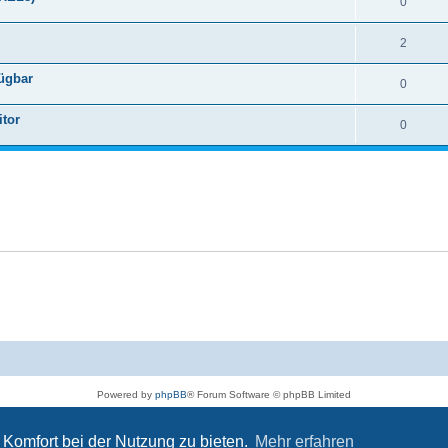
0
2
fügbar
0
itor
0
Powered by
phpBB
® Forum Software © phpBB Limited
Deutsche Übersetzung durch
phpBB.de
Datenschutz
|
Nutzungsbedingungen
Komfort bei der Nutzung zu bieten.
Mehr erfahren