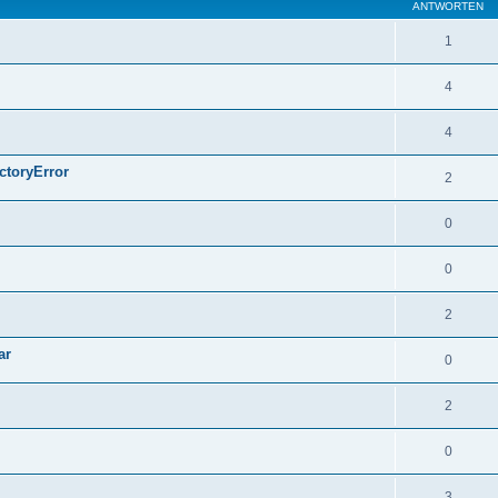
ANTWORTEN
1
4
4
ctoryError
2
0
0
2
ar
0
2
0
3