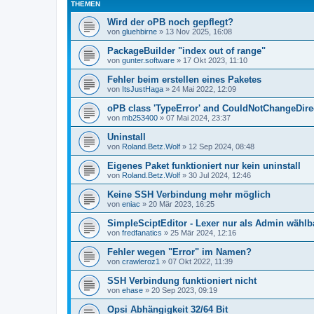
THEMEN
Wird der oPB noch gepflegt?
von
gluehbirne
»
13 Nov 2025, 16:08
PackageBuilder "index out of range"
von
gunter.software
»
17 Okt 2023, 11:10
Fehler beim erstellen eines Paketes
von
ItsJustHaga
»
24 Mai 2022, 12:09
oPB class 'TypeError' and CouldNotChangeDire
von
mb253400
»
07 Mai 2024, 23:37
Uninstall
von
Roland.Betz.Wolf
»
12 Sep 2024, 08:48
Eigenes Paket funktioniert nur kein uninstall
von
Roland.Betz.Wolf
»
30 Jul 2024, 12:46
Keine SSH Verbindung mehr möglich
von
eniac
»
20 Mär 2023, 16:25
SimpleSciptEditor - Lexer nur als Admin wählb
von
fredfanatics
»
25 Mär 2024, 12:16
Fehler wegen "Error" im Namen?
von
crawleroz1
»
07 Okt 2022, 11:39
SSH Verbindung funktioniert nicht
von
ehase
»
20 Sep 2023, 09:19
Opsi Abhängigkeit 32/64 Bit