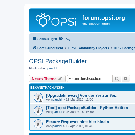
forum.opsi.org
opsi support forum
Schnellzugriff
FAQ
Foren-Übersicht
OPSI Community Projects
OPSI Package
OPSI PackageBuilder
Moderator:
pandel
Suche
Erw
Neues Thema
BEKANNTMACHUNGEN
[Upgradehinweis] Von der 7er zur 8er...
von
pandel
»
12 Mai 2016, 11:50
[Tool] opsi PackageBuilder - Python Edition
von
pandel
»
25 Jun 2015, 16:50
Feature Requests bitte hier hinein
von
pandel
»
12 Apr 2013, 01:46