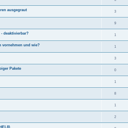
eren ausgegraut
3
9
 - deaktivierbar?
1
ch vornehmen und wie?
1
3
biger Pakete
0
1
8
1
2
RHEL8)