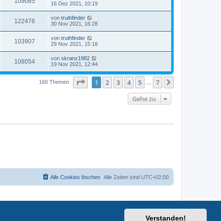
109085
16 Dez 2021, 10:19
von
truthfinder
122476
30 Nov 2021, 16:28
von
truthfinder
103907
29 Nov 2021, 15:18
von
skranz1982
108054
19 Nov 2021, 12:44
Seite
1
von
7
1
2
3
4
5
7
Nächste
160 Themen
…
Gehe zu
Alle Cookies löschen
Alle Zeiten sind
UTC+02:00
Verstanden!