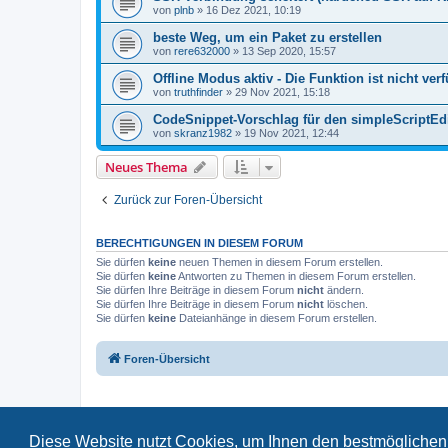
von
plnb
»
16 Dez 2021, 10:19
beste Weg, um ein Paket zu erstellen
von
rere632000
»
13 Sep 2020, 15:57
Offline Modus aktiv - Die Funktion ist nicht ver
von
truthfinder
»
29 Nov 2021, 15:18
CodeSnippet-Vorschlag für den simpleScriptEd
von
skranz1982
»
19 Nov 2021, 12:44
Neues Thema
Zurück zur Foren-Übersicht
BERECHTIGUNGEN IN DIESEM FORUM
Sie dürfen
keine
neuen Themen in diesem Forum erstellen.
Sie dürfen
keine
Antworten zu Themen in diesem Forum erstellen.
Sie dürfen Ihre Beiträge in diesem Forum
nicht
ändern.
Sie dürfen Ihre Beiträge in diesem Forum
nicht
löschen.
Sie dürfen
keine
Dateianhänge in diesem Forum erstellen.
Foren-Übersicht
Diese Website nutzt Cookies, um Ihnen den bestmöglichen 