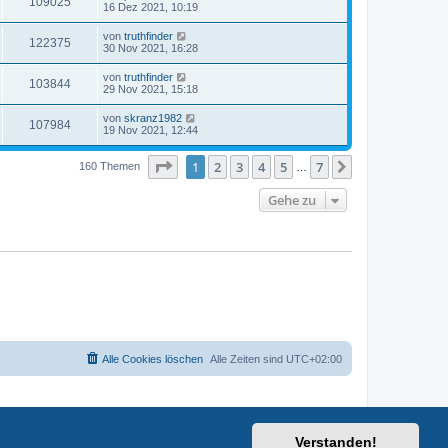
109025
16 Dez 2021, 10:19
von
truthfinder
122375
30 Nov 2021, 16:28
von
truthfinder
103844
29 Nov 2021, 15:18
von
skranz1982
107984
19 Nov 2021, 12:44
Seite
1
von
7
1
2
3
4
5
7
Nächste
160 Themen
…
Gehe zu
Alle Cookies löschen
Alle Zeiten sind
UTC+02:00
Verstanden!