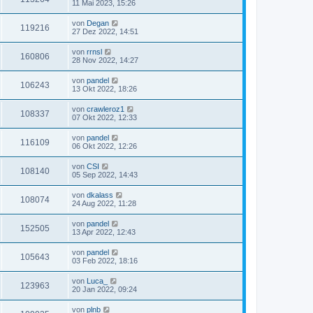
11 Mai 2023, 15:26
von
Degan
119216
27 Dez 2022, 14:51
von
rrnsl
160806
28 Nov 2022, 14:27
von
pandel
106243
13 Okt 2022, 18:26
von
crawleroz1
108337
07 Okt 2022, 12:33
von
pandel
116109
06 Okt 2022, 12:26
von
CSI
108140
05 Sep 2022, 14:43
von
dkalass
108074
24 Aug 2022, 11:28
von
pandel
152505
13 Apr 2022, 12:43
von
pandel
105643
03 Feb 2022, 18:16
von
Luca_
123963
20 Jan 2022, 09:24
von
plnb