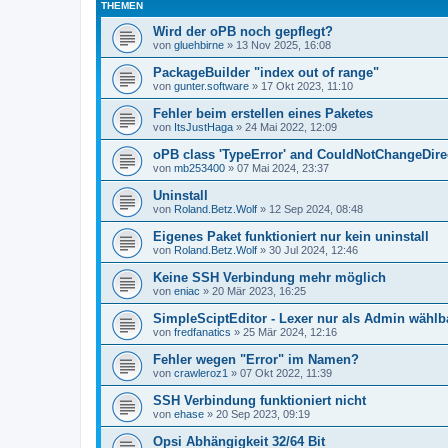
THEMEN
Wird der oPB noch gepflegt?
von
gluehbirne
»
13 Nov 2025, 16:08
PackageBuilder "index out of range"
von
gunter.software
»
17 Okt 2023, 11:10
Fehler beim erstellen eines Paketes
von
ItsJustHaga
»
24 Mai 2022, 12:09
oPB class 'TypeError' and CouldNotChangeDire
von
mb253400
»
07 Mai 2024, 23:37
Uninstall
von
Roland.Betz.Wolf
»
12 Sep 2024, 08:48
Eigenes Paket funktioniert nur kein uninstall
von
Roland.Betz.Wolf
»
30 Jul 2024, 12:46
Keine SSH Verbindung mehr möglich
von
eniac
»
20 Mär 2023, 16:25
SimpleSciptEditor - Lexer nur als Admin wählb
von
fredfanatics
»
25 Mär 2024, 12:16
Fehler wegen "Error" im Namen?
von
crawleroz1
»
07 Okt 2022, 11:39
SSH Verbindung funktioniert nicht
von
ehase
»
20 Sep 2023, 09:19
Opsi Abhängigkeit 32/64 Bit