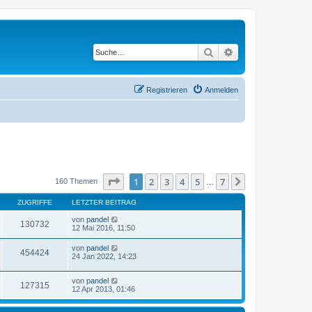
Suche
Erweiterte Suche
Registrieren
Anmelden
Seite
1
von
7
1
2
3
4
5
7
Nächste
160 Themen
…
ZUGRIFFE
LETZTER BEITRAG
von
pandel
130732
12 Mai 2016, 11:50
von
pandel
454424
24 Jan 2022, 14:23
von
pandel
127315
12 Apr 2013, 01:46