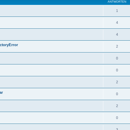
ANTWORTEN
1
4
4
ctoryError
2
0
0
2
ar
0
2
0
3