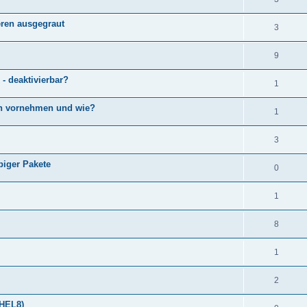
eren ausgegraut
3
9
 - deaktivierbar?
1
ch vornehmen und wie?
1
3
biger Pakete
0
1
8
1
2
RHEL8)