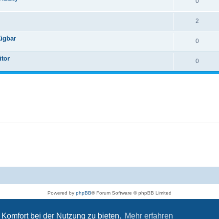
0
2
fügbar
0
itor
0
Powered by
phpBB
® Forum Software © phpBB Limited
Deutsche Übersetzung durch
phpBB.de
Datenschutz
|
Nutzungsbedingungen
Komfort bei der Nutzung zu bieten.
Mehr erfahren