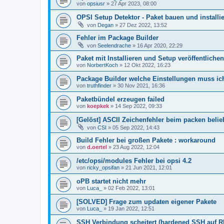
von
opsiusr
»
27 Apr 2023, 08:00
OPSI Setup Detektor - Paket bauen und installi
von
Degan
»
27 Dez 2022, 13:52
Fehler im Package Builder
von
Seelendrache
»
16 Apr 2020, 22:29
Paket mit Installieren und Setup veröffentlichen
von
NorbertKoch
»
12 Okt 2022, 16:23
Package Builder welche Einstellungen muss i
von
truthfinder
»
30 Nov 2021, 16:36
Paketbündel erzeugen failed
von
koepkek
»
14 Sep 2022, 09:33
[Gelöst] ASCII Zeichenfehler beim packen belie
von
CSI
»
05 Sep 2022, 14:43
Build Fehler bei großen Pakete : workaround
von
d.oertel
»
23 Aug 2022, 12:04
/etc/opsi/modules Fehler bei opsi 4.2
von
ricky_opsifan
»
21 Jun 2021, 12:01
oPB startet nicht mehr
von
Luca_
»
02 Feb 2022, 13:01
[SOLVED] Frage zum updaten eigener Pakete
von
Luca_
»
19 Jan 2022, 12:51
SSH Verbindung scheitert (hardened SSH auf 