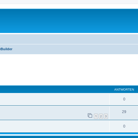
Builder
eiterte Suche
ANTWORTEN
0
29
1
2
3
0