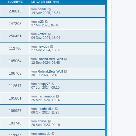
ZUGRIFFE
LETZTER BEITRAG
von
pandel
238813
14 Nov 2025, 15:31
von
jn23
147208
27 Mai 2025, 07:40
von
kaffee
250461
04 Dez 2024, 18:04
von
newguy
113790
27 Nov 2024, 18:36
von
Roland.Betz.Wolf
105064
12 Sep 2024, 08:48
von
Roland.Betz.Wolf
106703
30 Jul 2024, 12:46
von
crispy76
112617
07 Jun 2024, 09:10
von
fredfanatics
105801
25 Mär 2024, 12:16
von
mschindler
109957
06 Okt 2023, 11:25
von
ehase
103748
20 Sep 2023, 09:19
von
leonardo
113264