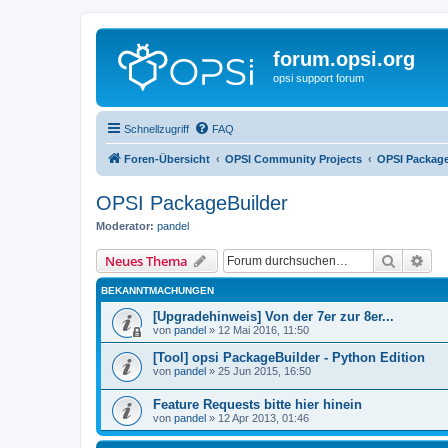
forum.opsi.org
opsi support forum
Schnellzugriff
FAQ
Foren-Übersicht
OPSI Community Projects
OPSI Package
OPSI PackageBuilder
Moderator:
pandel
Suche
Erw
Neues Thema
BEKANNTMACHUNGEN
[Upgradehinweis] Von der 7er zur 8er...
von
pandel
»
12 Mai 2016, 11:50
[Tool] opsi PackageBuilder - Python Edition
von
pandel
»
25 Jun 2015, 16:50
Feature Requests bitte hier hinein
von
pandel
»
12 Apr 2013, 01:46