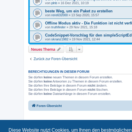
von
plnb
»
16 Dez 2021, 10:19
beste Weg, um ein Paket zu erstellen
von
rere632000
»
13 Sep 2020, 15:57
Offline Modus aktiv - Die Funktion ist nicht ver
von
truthfinder
»
29 Nov 2021, 15:18
CodeSnippet-Vorschlag für den simpleScriptEd
von
skranz1982
»
19 Nov 2021, 12:44
Neues Thema
Zurück zur Foren-Übersicht
BERECHTIGUNGEN IN DIESEM FORUM
Sie dürfen
keine
neuen Themen in diesem Forum erstellen.
Sie dürfen
keine
Antworten zu Themen in diesem Forum erstellen.
Sie dürfen Ihre Beiträge in diesem Forum
nicht
ändern.
Sie dürfen Ihre Beiträge in diesem Forum
nicht
löschen.
Sie dürfen
keine
Dateianhänge in diesem Forum erstellen.
Foren-Übersicht
Diese Website nutzt Cookies, um Ihnen den bestmöglichen 