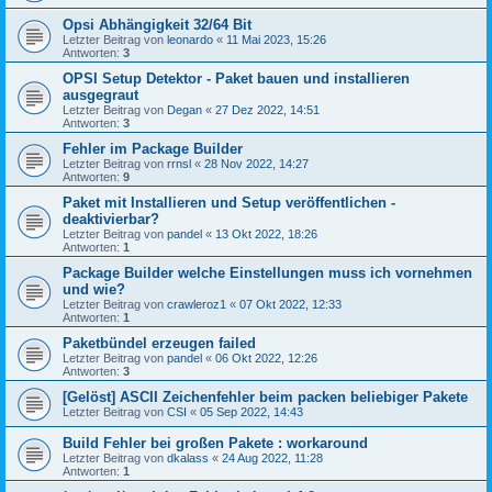
Opsi Abhängigkeit 32/64 Bit
Letzter Beitrag von
leonardo
«
11 Mai 2023, 15:26
Antworten:
3
OPSI Setup Detektor - Paket bauen und installieren
ausgegraut
Letzter Beitrag von
Degan
«
27 Dez 2022, 14:51
Antworten:
3
Fehler im Package Builder
Letzter Beitrag von
rrnsl
«
28 Nov 2022, 14:27
Antworten:
9
Paket mit Installieren und Setup veröffentlichen -
deaktivierbar?
Letzter Beitrag von
pandel
«
13 Okt 2022, 18:26
Antworten:
1
Package Builder welche Einstellungen muss ich vornehmen
und wie?
Letzter Beitrag von
crawleroz1
«
07 Okt 2022, 12:33
Antworten:
1
Paketbündel erzeugen failed
Letzter Beitrag von
pandel
«
06 Okt 2022, 12:26
Antworten:
3
[Gelöst] ASCII Zeichenfehler beim packen beliebiger Pakete
Letzter Beitrag von
CSI
«
05 Sep 2022, 14:43
Build Fehler bei großen Pakete : workaround
Letzter Beitrag von
dkalass
«
24 Aug 2022, 11:28
Antworten:
1