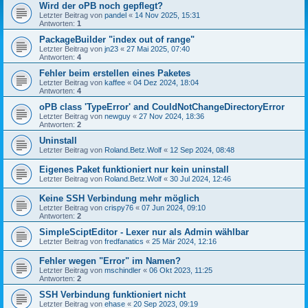
Wird der oPB noch gepflegt?
Letzter Beitrag von
pandel
«
14 Nov 2025, 15:31
Antworten:
1
PackageBuilder "index out of range"
Letzter Beitrag von
jn23
«
27 Mai 2025, 07:40
Antworten:
4
Fehler beim erstellen eines Paketes
Letzter Beitrag von
kaffee
«
04 Dez 2024, 18:04
Antworten:
4
oPB class 'TypeError' and CouldNotChangeDirectoryError
Letzter Beitrag von
newguy
«
27 Nov 2024, 18:36
Antworten:
2
Uninstall
Letzter Beitrag von
Roland.Betz.Wolf
«
12 Sep 2024, 08:48
Eigenes Paket funktioniert nur kein uninstall
Letzter Beitrag von
Roland.Betz.Wolf
«
30 Jul 2024, 12:46
Keine SSH Verbindung mehr möglich
Letzter Beitrag von
crispy76
«
07 Jun 2024, 09:10
Antworten:
2
SimpleSciptEditor - Lexer nur als Admin wählbar
Letzter Beitrag von
fredfanatics
«
25 Mär 2024, 12:16
Fehler wegen "Error" im Namen?
Letzter Beitrag von
mschindler
«
06 Okt 2023, 11:25
Antworten:
2
SSH Verbindung funktioniert nicht
Letzter Beitrag von
ehase
«
20 Sep 2023, 09:19