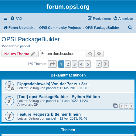
forum.opsi.org
FAQ
Registrieren
Anmelden
S
Foren-Übersicht
OPSI Community Projects
OPSI PackageBuilder
u
OPSI PackageBuilder
c
Moderator:
pandel
h
Suche
Erweiterte Suche
Neues Thema
e
Seite
1
von
7
1
2
3
4
5
7
Nächste
160 Themen
…
Bekanntmachungen
[Upgradehinweis] Von der 7er zur 8er...
Letzter Beitrag von
pandel
«
12 Mai 2016, 11:50
[Tool] opsi PackageBuilder - Python Edition
Letzter Beitrag von
pandel
«
24 Jan 2022, 14:23
Antworten:
29
1
2
3
Feature Requests bitte hier hinein
Letzter Beitrag von
pandel
«
12 Apr 2013, 01:46
Themen