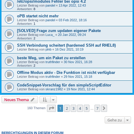
/etc/opsi/modules Fehler bei opsi 4.2
Letzter Beitrag von
pandel
«
13 Apr 2022, 12:43
Antworten:
8
oPB startet nicht mehr
Letzter Beitrag von
pandel
«
03 Feb 2022, 18:16
Antworten:
1
[SOLVED] Frage zum updaten eigener Pakete
Letzter Beitrag von
Luca_
«
20 Jan 2022, 09:24
Antworten:
2
SSH Verbindung scheitert (hardened SSH auf RHEL8)
Letzter Beitrag von
plnb
«
16 Dez 2021, 10:19
beste Weg, um ein Paket zu erstellen
Letzter Beitrag von
truthfinder
«
30 Nov 2021, 16:28
Antworten:
2
Offline Modus aktiv - Die Funktion ist nicht verfügbar
Letzter Beitrag von
truthfinder
«
29 Nov 2021, 15:18
CodeSnippet-Vorschlag für den simpleScriptEditor
Letzter Beitrag von
skranz1982
«
19 Nov 2021, 12:44
Neues Thema
Seite
1
von
7
1
2
3
4
5
7
Nächste
160 Themen
…
Gehe zu
BERECHTIGUNGEN IN DIESEM FORUM