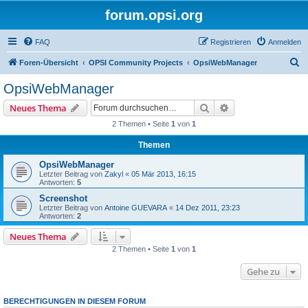
forum.opsi.org
FAQ
Registrieren
Anmelden
S
Foren-Übersicht
OPSI Community Projects
OpsiWebManager
u
OpsiWebManager
c
Suche
Erweiterte Suche
Neues Thema
h
2 Themen • Seite
1
von
1
e
Themen
OpsiWebManager
Letzter Beitrag von
Zakyl
«
05 Mär 2013, 16:15
Antworten:
5
Screenshot
Letzter Beitrag von
Antoine GUEVARA
«
14 Dez 2011, 23:23
Antworten:
2
Neues Thema
2 Themen • Seite
1
von
1
Gehe zu
BERECHTIGUNGEN IN DIESEM FORUM