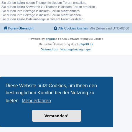
Sie dürfen
keine
neuen Themen in diesem Forum erstellen.
Sie dürfen
keine
Antworten zu Themen in diesem Forum erstellen.
Sie dürfen Ihre Beiträge in diesem Forum
nicht
ändern.
Sie dürfen Ihre Beiträge in diesem Forum
nicht
löschen.
Sie dürfen
keine
Dateianhänge in diesem Forum erstellen.
Foren-Übersicht
Alle Cookies löschen
Alle Zeiten sind
UTC+02:00
Powered by
phpBB
® Forum Software © phpBB Limited
Deutsche Übersetzung durch
phpBB.de
Datenschutz
|
Nutzungsbedingungen
Diese Website nutzt Cookies, um Ihnen den
bestmöglichen Komfort bei der Nutzung zu
bieten.
Mehr erfahren
Verstanden!