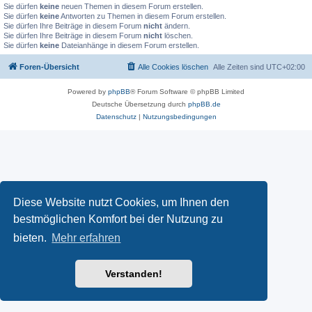
Sie dürfen
keine
neuen Themen in diesem Forum erstellen.
Sie dürfen
keine
Antworten zu Themen in diesem Forum erstellen.
Sie dürfen Ihre Beiträge in diesem Forum
nicht
ändern.
Sie dürfen Ihre Beiträge in diesem Forum
nicht
löschen.
Sie dürfen
keine
Dateianhänge in diesem Forum erstellen.
Foren-Übersicht
Alle Cookies löschen
Alle Zeiten sind
UTC+02:00
Powered by
phpBB
® Forum Software © phpBB Limited
Deutsche Übersetzung durch
phpBB.de
Datenschutz
|
Nutzungsbedingungen
Diese Website nutzt Cookies, um Ihnen den
bestmöglichen Komfort bei der Nutzung zu
bieten.
Mehr erfahren
Verstanden!