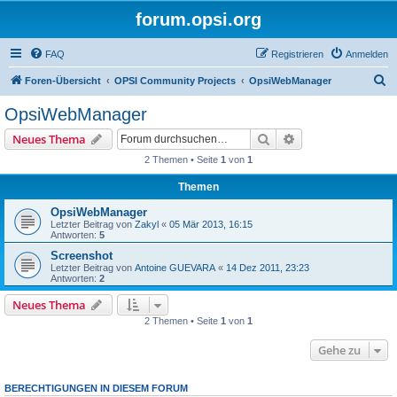
forum.opsi.org
FAQ
Registrieren
Anmelden
S
Foren-Übersicht
OPSI Community Projects
OpsiWebManager
u
OpsiWebManager
c
Suche
Erweiterte Suche
Neues Thema
h
2 Themen • Seite
1
von
1
e
Themen
OpsiWebManager
Letzter Beitrag von
Zakyl
«
05 Mär 2013, 16:15
Antworten:
5
Screenshot
Letzter Beitrag von
Antoine GUEVARA
«
14 Dez 2011, 23:23
Antworten:
2
Neues Thema
2 Themen • Seite
1
von
1
Gehe zu
BERECHTIGUNGEN IN DIESEM FORUM