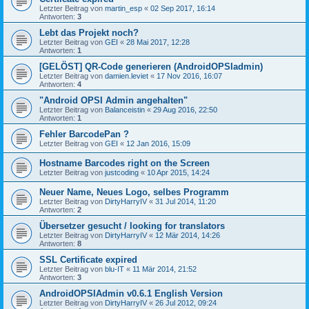
Letzter Beitrag von
martin_esp
«
02 Sep 2017, 16:14
Antworten:
3
Lebt das Projekt noch?
Letzter Beitrag von
GEI
«
28 Mai 2017, 12:28
Antworten:
1
[GELÖST] QR-Code generieren (AndroidOPSIadmin)
Letzter Beitrag von
damien.leviet
«
17 Nov 2016, 16:07
Antworten:
4
"Android OPSI Admin angehalten"
Letzter Beitrag von
Balanceistin
«
29 Aug 2016, 22:50
Antworten:
1
Fehler BarcodePan ?
Letzter Beitrag von
GEI
«
12 Jan 2016, 15:09
Hostname Barcodes right on the Screen
Letzter Beitrag von
justcoding
«
10 Apr 2015, 14:24
Neuer Name, Neues Logo, selbes Programm
Letzter Beitrag von
DirtyHarryIV
«
31 Jul 2014, 11:20
Antworten:
2
Übersetzer gesucht / looking for translators
Letzter Beitrag von
DirtyHarryIV
«
12 Mär 2014, 14:26
Antworten:
8
SSL Certificate expired
Letzter Beitrag von
blu-IT
«
11 Mär 2014, 21:52
Antworten:
3
AndroidOPSIAdmin v0.6.1 English Version
Letzter Beitrag von
DirtyHarryIV
«
26 Jul 2012, 09:24