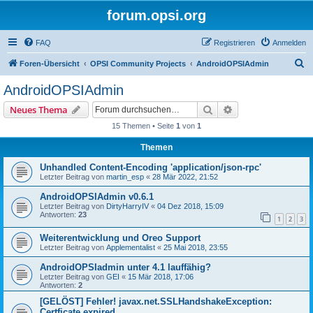
forum.opsi.org
FAQ
Registrieren
Anmelden
S
Foren-Übersicht
OPSI Community Projects
AndroidOPSIAdmin
u
AndroidOPSIAdmin
c
Suche
Erweiterte Suche
Neues Thema
h
15 Themen • Seite
1
von
1
e
Themen
Unhandled Content-Encoding 'application/json-rpc'
Letzter Beitrag von
martin_esp
«
28 Mär 2022, 21:52
AndroidOPSIAdmin v0.6.1
Letzter Beitrag von
DirtyHarryIV
«
04 Dez 2018, 15:09
Antworten:
23
1
2
3
Weiterentwicklung und Oreo Support
Letzter Beitrag von
Applementalist
«
25 Mai 2018, 23:55
AndroidOPSIadmin unter 4.1 lauffähig?
Letzter Beitrag von
GEI
«
15 Mär 2018, 17:06
Antworten:
2
[GELÖST] Fehler! javax.net.SSLHandshakeException:
Certficate expired