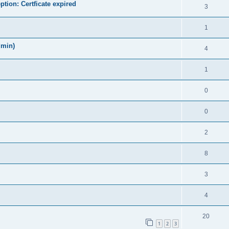
ion: Certficate expired
3
1
dmin)
4
1
0
0
2
8
3
4
20
1
2
3