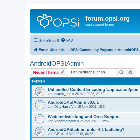
forum.opsi.org
opsi support forum
Schnellzugriff
FAQ
Foren-Übersicht
OPSI Community Projects
AndroidOPS
AndroidOPSIAdmin
Suche
Erw
Neues Thema
THEMEN
Unhandled Content-Encoding 'application/json-
von
martin_esp
»
28 Mär 2022, 21:52
AndroidOPSIAdmin v0.6.1
von
DirtyHarryIV
»
15 Nov 2011, 15:34
Weiterentwicklung und Oreo Support
von
Applementalist
»
25 Mai 2018, 23:55
AndroidOPSIadmin unter 4.1 lauffähig?
von
GEI
»
14 Mär 2018, 06:36