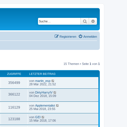
Suche
Erweiterte Suche
Registrieren
Anmelden
15 Themen • Seite
1
von
1
ZUGRIFFE
LETZTER BEITRAG
von
martin_esp
356499
28 Mär 2022, 21:52
von
DirtyHarryIV
366122
04 Dez 2018, 15:09
von
Applementalist
116129
25 Mai 2018, 23:55
von
GEI
123188
15 Mär 2018, 17:06