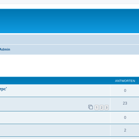
IAdmin
eiterte Suche
ANTWORTEN
rpc'
0
23
1
2
3
0
2