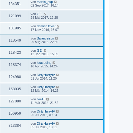
von
martin_esp
134351
02 Sep 2017, 16:14
von
GEI
121099
28 Mai 2017, 12:28
von
damien.leviet
181985
17 Nov 2016, 16:07
von
Balanceistin
118549
29 Aug 2016, 22:50
von
GEI
118423
12 Jan 2016, 15:09
von
justcoding
118374
10 Apr 2015, 14:24
von
DirtyHarryIV
124980
31 Jul 2014, 11:20
von
DirtyHarryIV
158035
12 Mär 2014, 14:26
von
blu-IT
127880
11 Mär 2014, 21:52
von
DirtyHarryIV
156959
26 Jul 2012, 09:24
von
DirtyHarryIV
313384
05 Jul 2012, 10:31