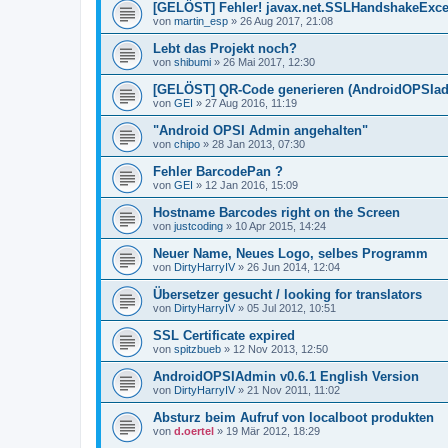
[GELÖST] Fehler! javax.net.SSLHandshakeExcept
von
martin_esp
»
26 Aug 2017, 21:08
Lebt das Projekt noch?
von
shibumi
»
26 Mai 2017, 12:30
[GELÖST] QR-Code generieren (AndroidOPSIa
von
GEI
»
27 Aug 2016, 11:19
"Android OPSI Admin angehalten"
von
chipo
»
28 Jan 2013, 07:30
Fehler BarcodePan ?
von
GEI
»
12 Jan 2016, 15:09
Hostname Barcodes right on the Screen
von
justcoding
»
10 Apr 2015, 14:24
Neuer Name, Neues Logo, selbes Programm
von
DirtyHarryIV
»
26 Jun 2014, 12:04
Übersetzer gesucht / looking for translators
von
DirtyHarryIV
»
05 Jul 2012, 10:51
SSL Certificate expired
von
spitzbueb
»
12 Nov 2013, 12:50
AndroidOPSIAdmin v0.6.1 English Version
von
DirtyHarryIV
»
21 Nov 2011, 11:02
Absturz beim Aufruf von localboot produkten
von
d.oertel
»
19 Mär 2012, 18:29