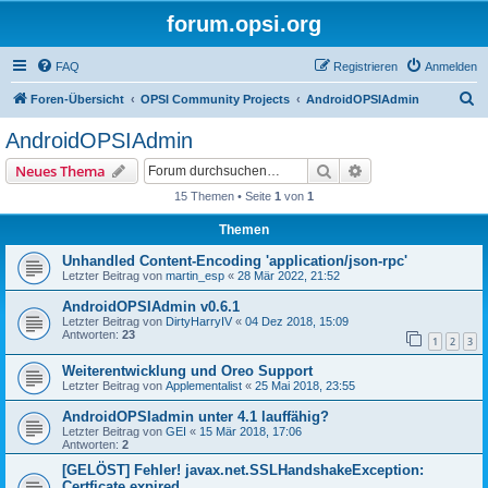
forum.opsi.org
FAQ
Registrieren
Anmelden
S
Foren-Übersicht
OPSI Community Projects
AndroidOPSIAdmin
u
AndroidOPSIAdmin
c
Suche
Erweiterte Suche
Neues Thema
h
15 Themen • Seite
1
von
1
e
Themen
Unhandled Content-Encoding 'application/json-rpc'
Letzter Beitrag von
martin_esp
«
28 Mär 2022, 21:52
AndroidOPSIAdmin v0.6.1
Letzter Beitrag von
DirtyHarryIV
«
04 Dez 2018, 15:09
Antworten:
23
1
2
3
Weiterentwicklung und Oreo Support
Letzter Beitrag von
Applementalist
«
25 Mai 2018, 23:55
AndroidOPSIadmin unter 4.1 lauffähig?
Letzter Beitrag von
GEI
«
15 Mär 2018, 17:06
Antworten:
2
[GELÖST] Fehler! javax.net.SSLHandshakeException:
Certficate expired