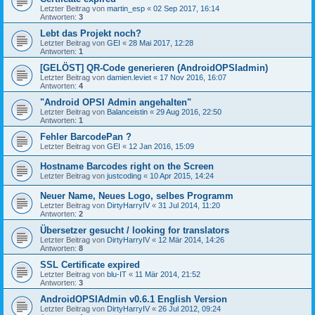
Letzter Beitrag von
martin_esp
«
02 Sep 2017, 16:14
Antworten:
3
Lebt das Projekt noch?
Letzter Beitrag von
GEI
«
28 Mai 2017, 12:28
Antworten:
1
[GELÖST] QR-Code generieren (AndroidOPSIadmin)
Letzter Beitrag von
damien.leviet
«
17 Nov 2016, 16:07
Antworten:
4
"Android OPSI Admin angehalten"
Letzter Beitrag von
Balanceistin
«
29 Aug 2016, 22:50
Antworten:
1
Fehler BarcodePan ?
Letzter Beitrag von
GEI
«
12 Jan 2016, 15:09
Hostname Barcodes right on the Screen
Letzter Beitrag von
justcoding
«
10 Apr 2015, 14:24
Neuer Name, Neues Logo, selbes Programm
Letzter Beitrag von
DirtyHarryIV
«
31 Jul 2014, 11:20
Antworten:
2
Übersetzer gesucht / looking for translators
Letzter Beitrag von
DirtyHarryIV
«
12 Mär 2014, 14:26
Antworten:
8
SSL Certificate expired
Letzter Beitrag von
blu-IT
«
11 Mär 2014, 21:52
Antworten:
3
AndroidOPSIAdmin v0.6.1 English Version
Letzter Beitrag von
DirtyHarryIV
«
26 Jul 2012, 09:24