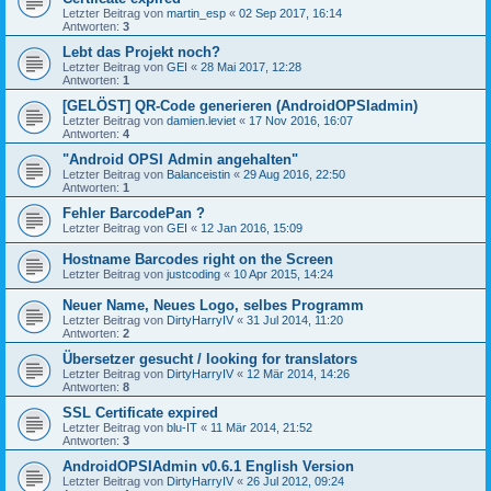
Letzter Beitrag von
martin_esp
«
02 Sep 2017, 16:14
Antworten:
3
Lebt das Projekt noch?
Letzter Beitrag von
GEI
«
28 Mai 2017, 12:28
Antworten:
1
[GELÖST] QR-Code generieren (AndroidOPSIadmin)
Letzter Beitrag von
damien.leviet
«
17 Nov 2016, 16:07
Antworten:
4
"Android OPSI Admin angehalten"
Letzter Beitrag von
Balanceistin
«
29 Aug 2016, 22:50
Antworten:
1
Fehler BarcodePan ?
Letzter Beitrag von
GEI
«
12 Jan 2016, 15:09
Hostname Barcodes right on the Screen
Letzter Beitrag von
justcoding
«
10 Apr 2015, 14:24
Neuer Name, Neues Logo, selbes Programm
Letzter Beitrag von
DirtyHarryIV
«
31 Jul 2014, 11:20
Antworten:
2
Übersetzer gesucht / looking for translators
Letzter Beitrag von
DirtyHarryIV
«
12 Mär 2014, 14:26
Antworten:
8
SSL Certificate expired
Letzter Beitrag von
blu-IT
«
11 Mär 2014, 21:52
Antworten:
3
AndroidOPSIAdmin v0.6.1 English Version
Letzter Beitrag von
DirtyHarryIV
«
26 Jul 2012, 09:24