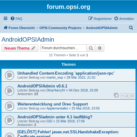
forum.opsi.org
FAQ
Registrieren
Anmelden
S
Foren-Übersicht
OPSI Community Projects
AndroidOPSIAdmin
u
AndroidOPSIAdmin
c
Suche
Erweiterte Suche
Neues Thema
h
15 Themen • Seite
1
von
1
e
Themen
Unhandled Content-Encoding 'application/json-rpc'
Letzter Beitrag von
martin_esp
«
28 Mär 2022, 21:52
AndroidOPSIAdmin v0.6.1
Letzter Beitrag von
DirtyHarryIV
«
04 Dez 2018, 15:09
Antworten:
23
1
2
3
Weiterentwicklung und Oreo Support
Letzter Beitrag von
Applementalist
«
25 Mai 2018, 23:55
AndroidOPSIadmin unter 4.1 lauffähig?
Letzter Beitrag von
GEI
«
15 Mär 2018, 17:06
Antworten:
2
[GELÖST] Fehler! javax.net.SSLHandshakeException:
Certficate expired