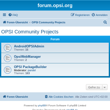
forum.opsi.org
FAQ
Registrieren
Anmelden
S
Foren-Übersicht
OPSI Community Projects
u
OPSI Community Projects
c
Forum
h
e
AndroidOPSIAdmin
Themen:
15
OpsiWebManager
Themen:
2
OPSI PackageBuilder
Moderator:
pandel
Themen:
163
Gehe zu
Foren-Übersicht
Alle Cookies löschen
Alle Zeiten sind
UTC+02:00
Powered by
phpBB
® Forum Software © phpBB Limited
Deutsche Übersetzung durch
phpBB.de