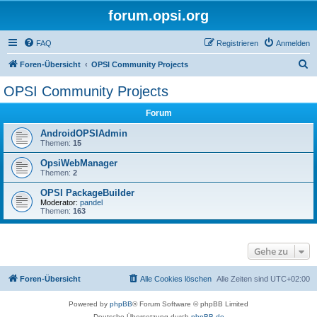
forum.opsi.org
FAQ
Registrieren
Anmelden
S
Foren-Übersicht
OPSI Community Projects
u
OPSI Community Projects
c
Forum
h
e
AndroidOPSIAdmin
Themen:
15
OpsiWebManager
Themen:
2
OPSI PackageBuilder
Moderator:
pandel
Themen:
163
Gehe zu
Foren-Übersicht
Alle Cookies löschen
Alle Zeiten sind
UTC+02:00
Powered by
phpBB
® Forum Software © phpBB Limited
Deutsche Übersetzung durch
phpBB.de