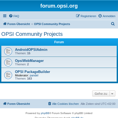
forum.opsi.org
FAQ
Registrieren
Anmelden
S
Foren-Übersicht
OPSI Community Projects
u
OPSI Community Projects
c
Forum
h
e
AndroidOPSIAdmin
Themen:
15
OpsiWebManager
Themen:
2
OPSI PackageBuilder
Moderator:
pandel
Themen:
163
Gehe zu
Foren-Übersicht
Alle Cookies löschen
Alle Zeiten sind
UTC+02:00
Powered by
phpBB
® Forum Software © phpBB Limited
Deutsche Übersetzung durch
phpBB.de