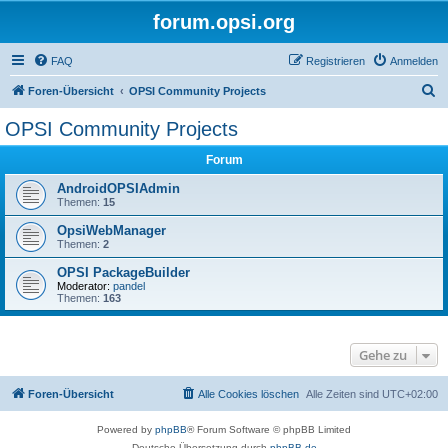
forum.opsi.org
FAQ
Registrieren
Anmelden
S
Foren-Übersicht
OPSI Community Projects
u
OPSI Community Projects
c
Forum
h
e
AndroidOPSIAdmin
Themen:
15
OpsiWebManager
Themen:
2
OPSI PackageBuilder
Moderator:
pandel
Themen:
163
Gehe zu
Foren-Übersicht
Alle Cookies löschen
Alle Zeiten sind
UTC+02:00
Powered by
phpBB
® Forum Software © phpBB Limited
Deutsche Übersetzung durch
phpBB.de