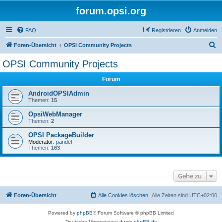
forum.opsi.org
FAQ
Registrieren
Anmelden
S
Foren-Übersicht
OPSI Community Projects
u
OPSI Community Projects
c
Forum
h
e
AndroidOPSIAdmin
Themen:
15
OpsiWebManager
Themen:
2
OPSI PackageBuilder
Moderator:
pandel
Themen:
163
Gehe zu
Foren-Übersicht
Alle Cookies löschen
Alle Zeiten sind
UTC+02:00
Powered by
phpBB
® Forum Software © phpBB Limited
Deutsche Übersetzung durch
phpBB.de