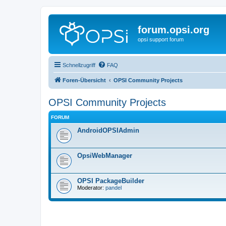
forum.opsi.org
opsi support forum
Schnellzugriff
FAQ
Foren-Übersicht
OPSI Community Projects
OPSI Community Projects
FORUM
AndroidOPSIAdmin
OpsiWebManager
OPSI PackageBuilder
Moderator:
pandel