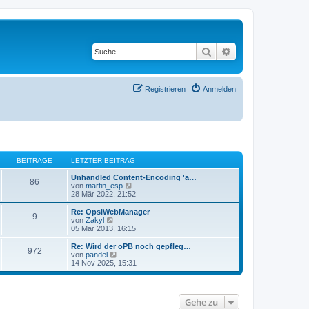
Suche
Erweiterte Suche
Registrieren
Anmelden
BEITRÄGE
LETZTER BEITRAG
Unhandled Content-Encoding 'a…
86
N
von
martin_esp
e
28 Mär 2022, 21:52
u
e
Re: OpsiWebManager
9
s
N
von
Zakyl
t
e
05 Mär 2013, 16:15
e
u
r
e
Re: Wird der oPB noch gepfleg…
972
B
s
N
von
pandel
e
t
e
14 Nov 2025, 15:31
i
e
u
t
r
e
r
B
s
a
e
t
Gehe zu
g
i
e