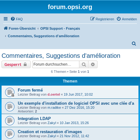
forum.opsi.org
FAQ
Registrieren
Anmelden
Foren-Übersicht
OPSI Support - Français
Commentaires, Suggestions d'amélioration
S
u
Commentaires, Suggestions d'amélioration
c
Suche
Erweiterte Suche
Gesperrt
h
6 Themen • Seite
1
von
1
e
Themen
Forum fermé
Letzter Beitrag von
d.oertel
«
19 Jun 2017, 10:02
Un exemple d'installation de logiciel OPSI avec une clée d'a
Letzter Beitrag von
m.radtke
«
27 Dez 2016, 15:20
Antworten:
2
Integration LDAP
Letzter Beitrag von
Zakyl
«
10 Jan 2013, 15:26
Creation et restauration d'images
Letzter Beitrag von
Zakyl
«
21 Nov 2012, 11:42