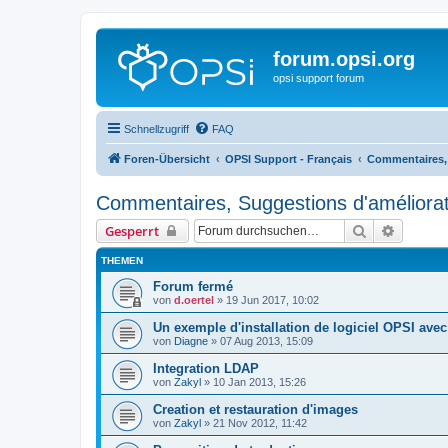
forum.opsi.org
opsi support forum
Schnellzugriff
FAQ
Foren-Übersicht
OPSI Support - Français
Commentaires, 
Commentaires, Suggestions d'améliorat
Suche
Erweiter
Gesperrt
THEMEN
Forum fermé
von
d.oertel
»
19 Jun 2017, 10:02
Un exemple d'installation de logiciel OPSI avec
von
Diagne
»
07 Aug 2013, 15:09
Integration LDAP
von
Zakyl
»
10 Jan 2013, 15:26
Creation et restauration d'images
von
Zakyl
»
21 Nov 2012, 11:42