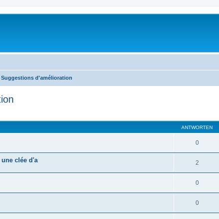
Suggestions d'amélioration
ion
te Suche
ANTWORTEN
0
 une clée d'a
2
0
0