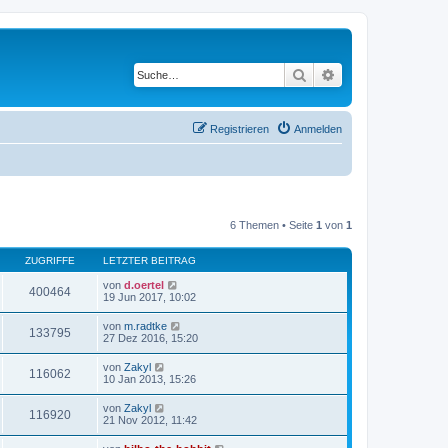
Suche
Erweiterte Suche
Registrieren
Anmelden
6 Themen • Seite
1
von
1
ZUGRIFFE
LETZTER BEITRAG
von
d.oertel
400464
19 Jun 2017, 10:02
von
m.radtke
133795
27 Dez 2016, 15:20
von
Zakyl
116062
10 Jan 2013, 15:26
von
Zakyl
116920
21 Nov 2012, 11:42