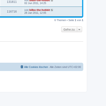
von
bilbo-the-hobbit
131811
02 Jun 2011, 14:25
von
bilbo-the-hobbit
116716
28 Jan 2011, 12:05
6 Themen • Seite
1
von
1
Gehe zu
Alle Cookies löschen
Alle Zeiten sind
UTC+02:00