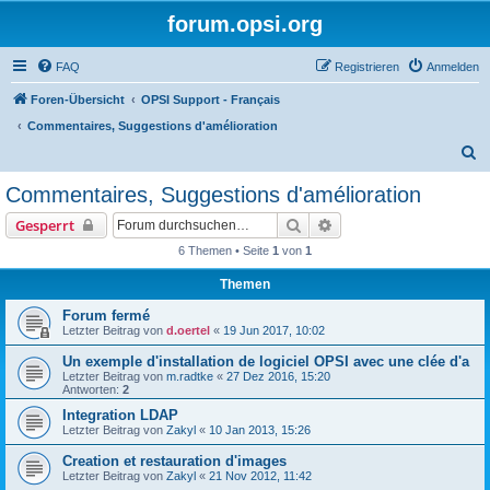
forum.opsi.org
FAQ
Registrieren
Anmelden
Foren-Übersicht
OPSI Support - Français
Commentaires, Suggestions d'amélioration
S
u
Commentaires, Suggestions d'amélioration
c
Suche
Erweiterte Suche
Gesperrt
h
6 Themen • Seite
1
von
1
e
Themen
Forum fermé
Letzter Beitrag von
d.oertel
«
19 Jun 2017, 10:02
Un exemple d'installation de logiciel OPSI avec une clée d'a
Letzter Beitrag von
m.radtke
«
27 Dez 2016, 15:20
Antworten:
2
Integration LDAP
Letzter Beitrag von
Zakyl
«
10 Jan 2013, 15:26
Creation et restauration d'images
Letzter Beitrag von
Zakyl
«
21 Nov 2012, 11:42