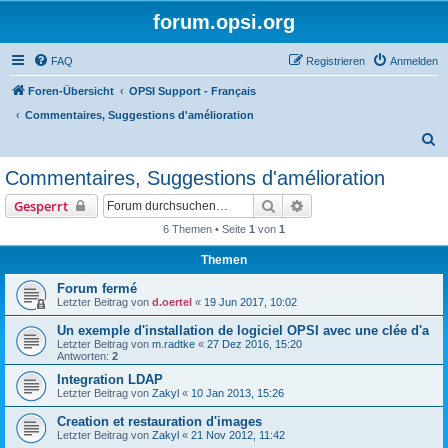
forum.opsi.org
FAQ
Registrieren
Anmelden
Foren-Übersicht
OPSI Support - Français
Commentaires, Suggestions d'amélioration
S
u
Commentaires, Suggestions d'amélioration
c
Suche
Erweiterte Suche
Gesperrt
h
6 Themen • Seite
1
von
1
e
Themen
Forum fermé
Letzter Beitrag von
d.oertel
«
19 Jun 2017, 10:02
Un exemple d'installation de logiciel OPSI avec une clée d'a
Letzter Beitrag von
m.radtke
«
27 Dez 2016, 15:20
Antworten:
2
Integration LDAP
Letzter Beitrag von
Zakyl
«
10 Jan 2013, 15:26
Creation et restauration d'images
Letzter Beitrag von
Zakyl
«
21 Nov 2012, 11:42