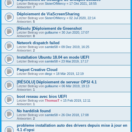
Letzter Beitrag von
SisterOfMercy
«
17 Okt 2021, 18:55
Antworten:
7
Déploiement de ViaScreenSharing
Letzter Beitrag von
SisterOfMercy
«
02 Jul 2020, 22:14
Antworten:
5
[Résolu ]Déploiement de Greenshot
Letzter Beitrag von
guillaume
«
30 Jun 2020, 17:07
Antworten:
8
Network dispatch failed
Letzter Beitrag von
samite58
«
09 Dez 2019, 16:25
Antworten:
2
Installation Ubuntu 18.04 en mode UEFI
Letzter Beitrag von
samite58
«
23 Mai 2019, 17:17
Paquet Creative Cloud
Letzter Beitrag von
diegz
«
18 Mär 2019, 12:19
[RÉSOLU] Déploiement de serveur OPSI 4.1
Letzter Beitrag von
guillaume
«
06 Mär 2019, 19:13
Antworten:
1
boot reseau avec bios UEFI
Letzter Beitrag von
ThomasT
«
15 Feb 2019, 12:11
Antworten:
1
No harddisk found
Letzter Beitrag von
samite58
«
26 Okt 2018, 17:08
Antworten:
2
probleme installation auto des drivers depuis mise à jour en
4.1 d'opsi