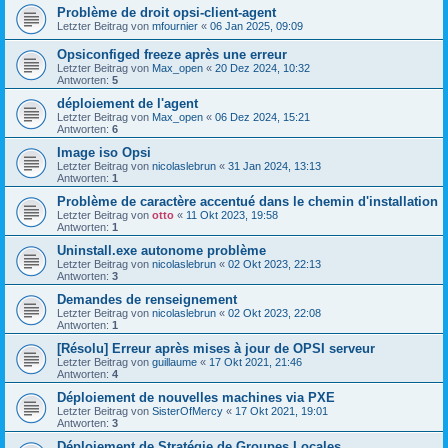
Problème de droit opsi-client-agent
Letzter Beitrag von
mfournier
«
06 Jan 2025, 09:09
Opsiconfiged freeze après une erreur
Letzter Beitrag von
Max_open
«
20 Dez 2024, 10:32
Antworten:
5
déploiement de l'agent
Letzter Beitrag von
Max_open
«
06 Dez 2024, 15:21
Antworten:
6
Image iso Opsi
Letzter Beitrag von
nicolaslebrun
«
31 Jan 2024, 13:13
Antworten:
1
Problème de caractère accentué dans le chemin d'installation
Letzter Beitrag von
otto
«
11 Okt 2023, 19:58
Antworten:
1
Uninstall.exe autonome problème
Letzter Beitrag von
nicolaslebrun
«
02 Okt 2023, 22:13
Antworten:
3
Demandes de renseignement
Letzter Beitrag von
nicolaslebrun
«
02 Okt 2023, 22:08
Antworten:
1
[Résolu] Erreur après mises à jour de OPSI serveur
Letzter Beitrag von
guillaume
«
17 Okt 2021, 21:46
Antworten:
4
Déploiement de nouvelles machines via PXE
Letzter Beitrag von
SisterOfMercy
«
17 Okt 2021, 19:01
Antworten:
3
Déploiement de Stratégie de Groupes Locales