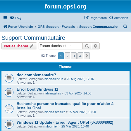
forum.opsi.org
FAQ
Registrieren
Anmelden
S
Foren-Übersicht
OPSI Support - Français
Support Communautaire
u
Support Communautaire
c
Suche
Erweiterte Suche
Neues Thema
h
e
1
2
3
4
Nächste
92 Themen
Themen
doc complementaire?
Letzter Beitrag von
nicolaslebrun
«
26 Aug 2025, 12:16
Antworten:
1
Error boot Windwos 11
Letzter Beitrag von
fabiangehrs
«
03 Apr 2025, 14:50
Antworten:
6
Recherche personne francaise qualifié pour m'aider à
installer Opsi
Letzter Beitrag von
nicolas.tessier
«
25 Mär 2025, 10:50
Antworten:
1
Windows 11 Update - Erreur Agent OPSI (0x80004002)
Letzter Beitrag von
mfournier
«
25 Mär 2025, 10:40