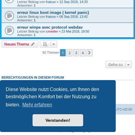
Letzter Beitrag von
fraisse
«
12 Sep 2018, 14:33
Antworten:
1
erreur linux boot image ( kernel panic)
Letzter Beitrag von
fraisse
«
06 Sep 2018, 13:42
Antworten:
1
erreur winpe avec protocol webdav
Letzter Beitrag von
r.roeder
«
23 Mai 2018, 19:50
Antworten:
1
Neues Thema
1
2
3
4
Nächste
92 Themen
Gehe zu
BERECHTIGUNGEN IN DIESEM FORUM
Sie dürfen
keine
neuen Themen in diesem Forum erstellen.
Sie dürfen
keine
Antworten zu Themen in diesem Forum erstellen.
Diese Website nutzt Cookies, um Ihnen den
Sie dürfen Ihre Beiträge in diesem Forum
nicht
ändern.
bestmöglichen Komfort bei der Nutzung zu
Sie dürfen Ihre Beiträge in diesem Forum
nicht
löschen.
Sie dürfen
keine
Dateianhänge in diesem Forum erstellen.
bieten.
Mehr erfahren
Foren-Übersicht
Alle Cookies löschen
Alle Zeiten sind
UTC+02:00
Verstanden!
Powered by
phpBB
® Forum Software © phpBB Limited
Deutsche Übersetzung durch
phpBB.de
Datenschutz
|
Nutzungsbedingungen