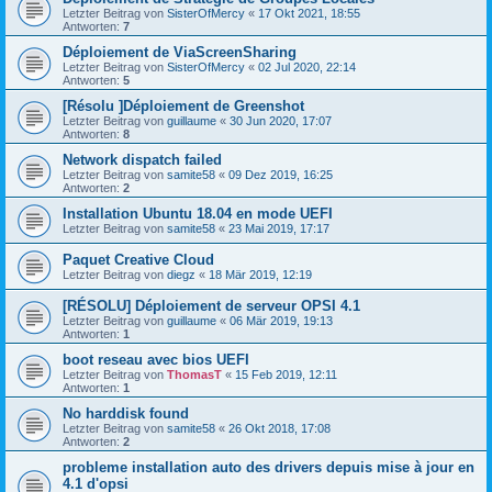
Letzter Beitrag von
SisterOfMercy
«
17 Okt 2021, 18:55
Antworten:
7
Déploiement de ViaScreenSharing
Letzter Beitrag von
SisterOfMercy
«
02 Jul 2020, 22:14
Antworten:
5
[Résolu ]Déploiement de Greenshot
Letzter Beitrag von
guillaume
«
30 Jun 2020, 17:07
Antworten:
8
Network dispatch failed
Letzter Beitrag von
samite58
«
09 Dez 2019, 16:25
Antworten:
2
Installation Ubuntu 18.04 en mode UEFI
Letzter Beitrag von
samite58
«
23 Mai 2019, 17:17
Paquet Creative Cloud
Letzter Beitrag von
diegz
«
18 Mär 2019, 12:19
[RÉSOLU] Déploiement de serveur OPSI 4.1
Letzter Beitrag von
guillaume
«
06 Mär 2019, 19:13
Antworten:
1
boot reseau avec bios UEFI
Letzter Beitrag von
ThomasT
«
15 Feb 2019, 12:11
Antworten:
1
No harddisk found
Letzter Beitrag von
samite58
«
26 Okt 2018, 17:08
Antworten:
2
probleme installation auto des drivers depuis mise à jour en
4.1 d'opsi