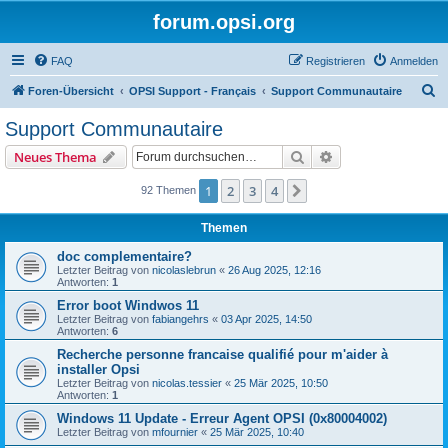
forum.opsi.org
FAQ
Registrieren
Anmelden
S
Foren-Übersicht
OPSI Support - Français
Support Communautaire
u
Support Communautaire
c
Suche
Erweiterte Suche
Neues Thema
h
e
1
2
3
4
Nächste
92 Themen
Themen
doc complementaire?
Letzter Beitrag von
nicolaslebrun
«
26 Aug 2025, 12:16
Antworten:
1
Error boot Windwos 11
Letzter Beitrag von
fabiangehrs
«
03 Apr 2025, 14:50
Antworten:
6
Recherche personne francaise qualifié pour m'aider à
installer Opsi
Letzter Beitrag von
nicolas.tessier
«
25 Mär 2025, 10:50
Antworten:
1
Windows 11 Update - Erreur Agent OPSI (0x80004002)
Letzter Beitrag von
mfournier
«
25 Mär 2025, 10:40