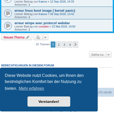
Letzter Beitrag von
fraisse
«
12 Sep 2018, 14:33
Antworten:
1
erreur linux boot image ( kernel panic)
Letzter Beitrag von
fraisse
«
06 Sep 2018, 13:42
Antworten:
1
erreur winpe avec protocol webdav
Letzter Beitrag von
r.roeder
«
23 Mai 2018, 19:50
Antworten:
1
Neues Thema
1
2
3
4
Nächste
92 Themen
Gehe zu
BERECHTIGUNGEN IN DIESEM FORUM
Sie dürfen
keine
neuen Themen in diesem Forum erstellen.
Sie dürfen
keine
Antworten zu Themen in diesem Forum erstellen.
Diese Website nutzt Cookies, um Ihnen den
Sie dürfen Ihre Beiträge in diesem Forum
nicht
ändern.
bestmöglichen Komfort bei der Nutzung zu
Sie dürfen Ihre Beiträge in diesem Forum
nicht
löschen.
Sie dürfen
keine
Dateianhänge in diesem Forum erstellen.
bieten.
Mehr erfahren
Foren-Übersicht
Alle Cookies löschen
Alle Zeiten sind
UTC+02:00
Verstanden!
Powered by
phpBB
® Forum Software © phpBB Limited
Deutsche Übersetzung durch
phpBB.de
Datenschutz
|
Nutzungsbedingungen