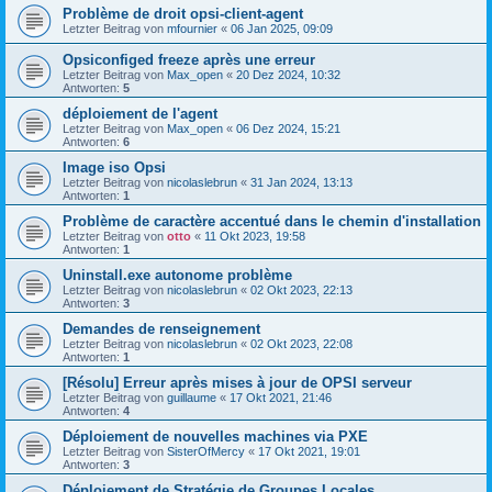
Problème de droit opsi-client-agent
Letzter Beitrag von
mfournier
«
06 Jan 2025, 09:09
Opsiconfiged freeze après une erreur
Letzter Beitrag von
Max_open
«
20 Dez 2024, 10:32
Antworten:
5
déploiement de l'agent
Letzter Beitrag von
Max_open
«
06 Dez 2024, 15:21
Antworten:
6
Image iso Opsi
Letzter Beitrag von
nicolaslebrun
«
31 Jan 2024, 13:13
Antworten:
1
Problème de caractère accentué dans le chemin d'installation
Letzter Beitrag von
otto
«
11 Okt 2023, 19:58
Antworten:
1
Uninstall.exe autonome problème
Letzter Beitrag von
nicolaslebrun
«
02 Okt 2023, 22:13
Antworten:
3
Demandes de renseignement
Letzter Beitrag von
nicolaslebrun
«
02 Okt 2023, 22:08
Antworten:
1
[Résolu] Erreur après mises à jour de OPSI serveur
Letzter Beitrag von
guillaume
«
17 Okt 2021, 21:46
Antworten:
4
Déploiement de nouvelles machines via PXE
Letzter Beitrag von
SisterOfMercy
«
17 Okt 2021, 19:01
Antworten:
3
Déploiement de Stratégie de Groupes Locales