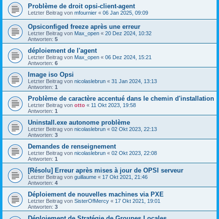
Problème de droit opsi-client-agent
Letzter Beitrag von
mfournier
«
06 Jan 2025, 09:09
Opsiconfiged freeze après une erreur
Letzter Beitrag von
Max_open
«
20 Dez 2024, 10:32
Antworten:
5
déploiement de l'agent
Letzter Beitrag von
Max_open
«
06 Dez 2024, 15:21
Antworten:
6
Image iso Opsi
Letzter Beitrag von
nicolaslebrun
«
31 Jan 2024, 13:13
Antworten:
1
Problème de caractère accentué dans le chemin d'installation
Letzter Beitrag von
otto
«
11 Okt 2023, 19:58
Antworten:
1
Uninstall.exe autonome problème
Letzter Beitrag von
nicolaslebrun
«
02 Okt 2023, 22:13
Antworten:
3
Demandes de renseignement
Letzter Beitrag von
nicolaslebrun
«
02 Okt 2023, 22:08
Antworten:
1
[Résolu] Erreur après mises à jour de OPSI serveur
Letzter Beitrag von
guillaume
«
17 Okt 2021, 21:46
Antworten:
4
Déploiement de nouvelles machines via PXE
Letzter Beitrag von
SisterOfMercy
«
17 Okt 2021, 19:01
Antworten:
3
Déploiement de Stratégie de Groupes Locales