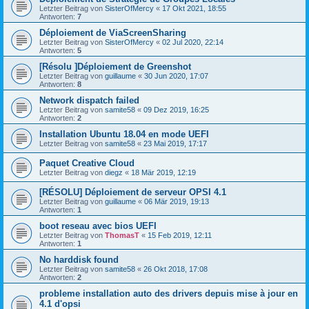
Letzter Beitrag von
SisterOfMercy
«
17 Okt 2021, 18:55
Antworten:
7
Déploiement de ViaScreenSharing
Letzter Beitrag von
SisterOfMercy
«
02 Jul 2020, 22:14
Antworten:
5
[Résolu ]Déploiement de Greenshot
Letzter Beitrag von
guillaume
«
30 Jun 2020, 17:07
Antworten:
8
Network dispatch failed
Letzter Beitrag von
samite58
«
09 Dez 2019, 16:25
Antworten:
2
Installation Ubuntu 18.04 en mode UEFI
Letzter Beitrag von
samite58
«
23 Mai 2019, 17:17
Paquet Creative Cloud
Letzter Beitrag von
diegz
«
18 Mär 2019, 12:19
[RÉSOLU] Déploiement de serveur OPSI 4.1
Letzter Beitrag von
guillaume
«
06 Mär 2019, 19:13
Antworten:
1
boot reseau avec bios UEFI
Letzter Beitrag von
ThomasT
«
15 Feb 2019, 12:11
Antworten:
1
No harddisk found
Letzter Beitrag von
samite58
«
26 Okt 2018, 17:08
Antworten:
2
probleme installation auto des drivers depuis mise à jour en
4.1 d'opsi