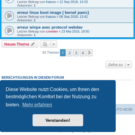
Letzter Beitrag von
fraisse
«
12 Sep 2018, 14:33
Antworten:
1
erreur linux boot image ( kernel panic)
Letzter Beitrag von
fraisse
«
06 Sep 2018, 13:42
Antworten:
1
erreur winpe avec protocol webdav
Letzter Beitrag von
r.roeder
«
23 Mai 2018, 19:50
Antworten:
1
Neues Thema
1
2
3
4
Nächste
92 Themen
Gehe zu
BERECHTIGUNGEN IN DIESEM FORUM
Sie dürfen
keine
neuen Themen in diesem Forum erstellen.
Sie dürfen
keine
Antworten zu Themen in diesem Forum erstellen.
Diese Website nutzt Cookies, um Ihnen den
Sie dürfen Ihre Beiträge in diesem Forum
nicht
ändern.
bestmöglichen Komfort bei der Nutzung zu
Sie dürfen Ihre Beiträge in diesem Forum
nicht
löschen.
Sie dürfen
keine
Dateianhänge in diesem Forum erstellen.
bieten.
Mehr erfahren
Foren-Übersicht
Alle Cookies löschen
Alle Zeiten sind
UTC+02:00
Verstanden!
Powered by
phpBB
® Forum Software © phpBB Limited
Deutsche Übersetzung durch
phpBB.de
Datenschutz
|
Nutzungsbedingungen