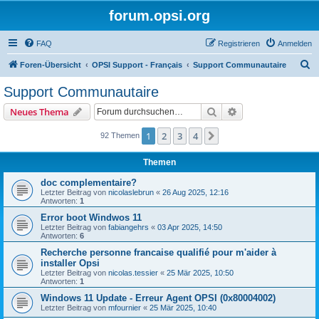
forum.opsi.org
FAQ
Registrieren
Anmelden
S
Foren-Übersicht
OPSI Support - Français
Support Communautaire
u
Support Communautaire
c
Suche
Erweiterte Suche
Neues Thema
h
e
1
2
3
4
Nächste
92 Themen
Themen
doc complementaire?
Letzter Beitrag von
nicolaslebrun
«
26 Aug 2025, 12:16
Antworten:
1
Error boot Windwos 11
Letzter Beitrag von
fabiangehrs
«
03 Apr 2025, 14:50
Antworten:
6
Recherche personne francaise qualifié pour m'aider à
installer Opsi
Letzter Beitrag von
nicolas.tessier
«
25 Mär 2025, 10:50
Antworten:
1
Windows 11 Update - Erreur Agent OPSI (0x80004002)
Letzter Beitrag von
mfournier
«
25 Mär 2025, 10:40