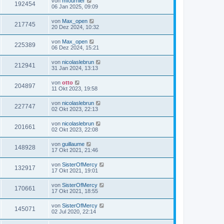
von
mfournier
192454
06 Jan 2025, 09:09
von
Max_open
217745
20 Dez 2024, 10:32
von
Max_open
225389
06 Dez 2024, 15:21
von
nicolaslebrun
212941
31 Jan 2024, 13:13
von
otto
204897
11 Okt 2023, 19:58
von
nicolaslebrun
227747
02 Okt 2023, 22:13
von
nicolaslebrun
201661
02 Okt 2023, 22:08
von
guillaume
148928
17 Okt 2021, 21:46
von
SisterOfMercy
132917
17 Okt 2021, 19:01
von
SisterOfMercy
170661
17 Okt 2021, 18:55
von
SisterOfMercy
145071
02 Jul 2020, 22:14