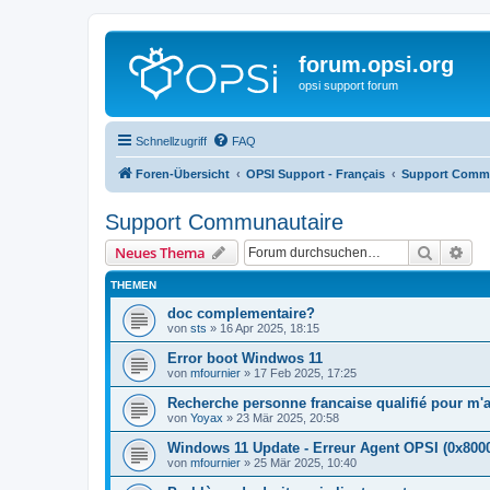
forum.opsi.org
opsi support forum
Schnellzugriff
FAQ
Foren-Übersicht
OPSI Support - Français
Support Comm
Support Communautaire
Suche
Erw
Neues Thema
THEMEN
doc complementaire?
von
sts
»
16 Apr 2025, 18:15
Error boot Windwos 11
von
mfournier
»
17 Feb 2025, 17:25
Recherche personne francaise qualifié pour m'ai
von
Yoyax
»
23 Mär 2025, 20:58
Windows 11 Update - Erreur Agent OPSI (0x800
von
mfournier
»
25 Mär 2025, 10:40