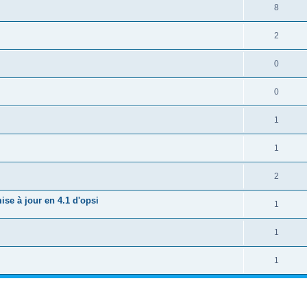
8
2
0
0
1
1
2
ise à jour en 4.1 d'opsi
1
1
1