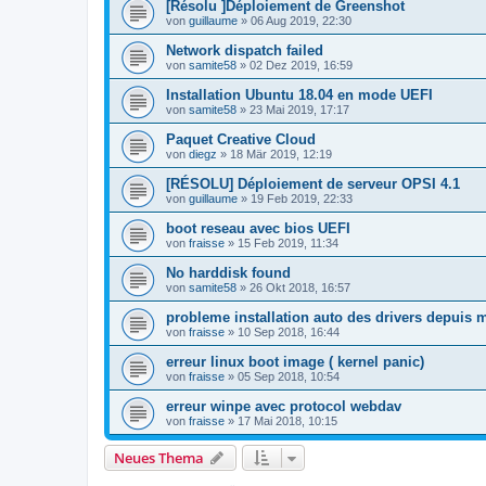
[Résolu ]Déploiement de Greenshot
von
guillaume
»
06 Aug 2019, 22:30
Network dispatch failed
von
samite58
»
02 Dez 2019, 16:59
Installation Ubuntu 18.04 en mode UEFI
von
samite58
»
23 Mai 2019, 17:17
Paquet Creative Cloud
von
diegz
»
18 Mär 2019, 12:19
[RÉSOLU] Déploiement de serveur OPSI 4.1
von
guillaume
»
19 Feb 2019, 22:33
boot reseau avec bios UEFI
von
fraisse
»
15 Feb 2019, 11:34
No harddisk found
von
samite58
»
26 Okt 2018, 16:57
probleme installation auto des drivers depuis m
von
fraisse
»
10 Sep 2018, 16:44
erreur linux boot image ( kernel panic)
von
fraisse
»
05 Sep 2018, 10:54
erreur winpe avec protocol webdav
von
fraisse
»
17 Mai 2018, 10:15
Neues Thema