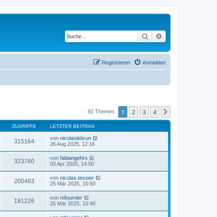
Suche
Erweiterte Suche
Registrieren
Anmelden
1
2
3
4
Nächste
92 Themen
ZUGRIFFE
LETZTER BEITRAG
von
nicolaslebrun
315164
26 Aug 2025, 12:16
von
fabiangehrs
323760
03 Apr 2025, 14:50
von
nicolas.tessier
200463
25 Mär 2025, 10:50
von
mfournier
181226
25 Mär 2025, 10:40