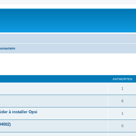
unautaire
eiterte Suche
ANTWORTEN
1
6
der à installer Opsi
1
04002)
0