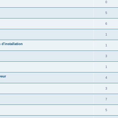
0
5
6
1
d'installation
1
3
1
veur
4
3
7
5