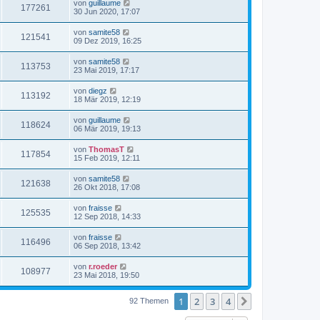
von
guillaume
177261
30 Jun 2020, 17:07
von
samite58
121541
09 Dez 2019, 16:25
von
samite58
113753
23 Mai 2019, 17:17
von
diegz
113192
18 Mär 2019, 12:19
von
guillaume
118624
06 Mär 2019, 19:13
von
ThomasT
117854
15 Feb 2019, 12:11
von
samite58
121638
26 Okt 2018, 17:08
von
fraisse
125535
12 Sep 2018, 14:33
von
fraisse
116496
06 Sep 2018, 13:42
von
r.roeder
108977
23 Mai 2018, 19:50
1
2
3
4
Nächste
92 Themen