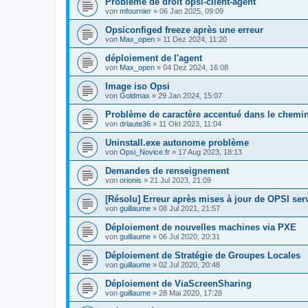
Problème de droit opsi-client-agent
von
mfournier
»
06 Jan 2025, 09:09
Opsiconfiged freeze après une erreur
von
Max_open
»
11 Dez 2024, 11:20
déploiement de l'agent
von
Max_open
»
04 Dez 2024, 16:08
Image iso Opsi
von
Goldmax
»
29 Jan 2024, 15:07
Problème de caractère accentué dans le chemin 
von
driaute36
»
11 Okt 2023, 11:04
Uninstall.exe autonome problème
von
Opsi_Novice.fr
»
17 Aug 2023, 18:13
Demandes de renseignement
von
orionis
»
21 Jul 2023, 21:09
[Résolu] Erreur après mises à jour de OPSI ser
von
guillaume
»
08 Jul 2021, 21:57
Déploiement de nouvelles machines via PXE
von
guillaume
»
06 Jul 2020, 20:31
Déploiement de Stratégie de Groupes Locales
von
guillaume
»
02 Jul 2020, 20:48
Déploiement de ViaScreenSharing
von
guillaume
»
28 Mai 2020, 17:28