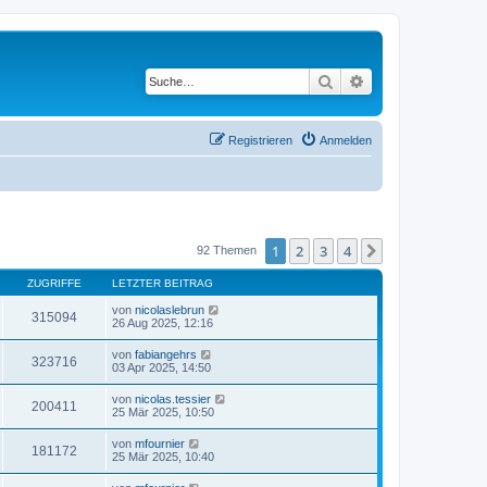
Suche
Erweiterte Suche
Registrieren
Anmelden
1
2
3
4
Nächste
92 Themen
ZUGRIFFE
LETZTER BEITRAG
von
nicolaslebrun
315094
26 Aug 2025, 12:16
von
fabiangehrs
323716
03 Apr 2025, 14:50
von
nicolas.tessier
200411
25 Mär 2025, 10:50
von
mfournier
181172
25 Mär 2025, 10:40