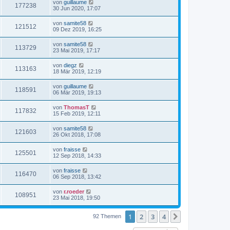
von
guillaume
177238
30 Jun 2020, 17:07
von
samite58
121512
09 Dez 2019, 16:25
von
samite58
113729
23 Mai 2019, 17:17
von
diegz
113163
18 Mär 2019, 12:19
von
guillaume
118591
06 Mär 2019, 19:13
von
ThomasT
117832
15 Feb 2019, 12:11
von
samite58
121603
26 Okt 2018, 17:08
von
fraisse
125501
12 Sep 2018, 14:33
von
fraisse
116470
06 Sep 2018, 13:42
von
r.roeder
108951
23 Mai 2018, 19:50
1
2
3
4
Nächste
92 Themen