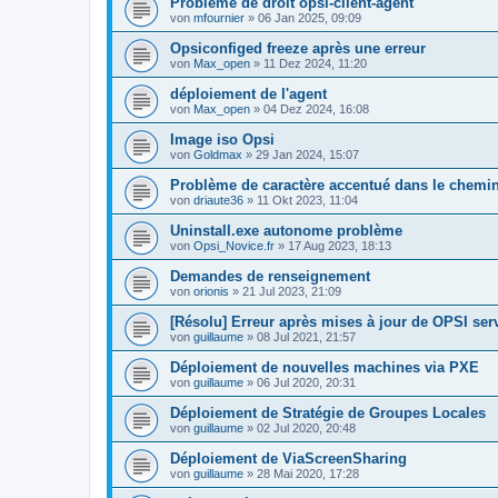
Problème de droit opsi-client-agent
von
mfournier
»
06 Jan 2025, 09:09
Opsiconfiged freeze après une erreur
von
Max_open
»
11 Dez 2024, 11:20
déploiement de l'agent
von
Max_open
»
04 Dez 2024, 16:08
Image iso Opsi
von
Goldmax
»
29 Jan 2024, 15:07
Problème de caractère accentué dans le chemin 
von
driaute36
»
11 Okt 2023, 11:04
Uninstall.exe autonome problème
von
Opsi_Novice.fr
»
17 Aug 2023, 18:13
Demandes de renseignement
von
orionis
»
21 Jul 2023, 21:09
[Résolu] Erreur après mises à jour de OPSI ser
von
guillaume
»
08 Jul 2021, 21:57
Déploiement de nouvelles machines via PXE
von
guillaume
»
06 Jul 2020, 20:31
Déploiement de Stratégie de Groupes Locales
von
guillaume
»
02 Jul 2020, 20:48
Déploiement de ViaScreenSharing
von
guillaume
»
28 Mai 2020, 17:28