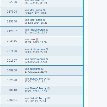
von
mfournier
192395
06 Jan 2025, 09:09
von
Max_open
217694
20 Dez 2024, 10:32
von
Max_open
225340
06 Dez 2024, 15:21
von
nicolaslebrun
212887
31 Jan 2024, 13:13
von
otto
204845
11 Okt 2023, 19:58
von
nicolaslebrun
227695
02 Okt 2023, 22:13
von
nicolaslebrun
201607
02 Okt 2023, 22:08
von
guillaume
148900
17 Okt 2021, 21:46
von
SisterOfMercy
132898
17 Okt 2021, 19:01
von
SisterOfMercy
170618
17 Okt 2021, 18:55
von
SisterOfMercy
145041
02 Jul 2020, 22:14