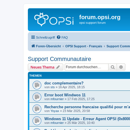
forum.opsi.org
opsi support forum
Schnellzugriff
FAQ
Foren-Übersicht
OPSI Support - Français
Support Comm
Support Communautaire
Suche
Erw
Neues Thema
THEMEN
doc complementaire?
von
sts
»
16 Apr 2025, 18:15
Error boot Windwos 11
von
mfournier
»
17 Feb 2025, 17:25
Recherche personne francaise qualifié pour m'ai
von
Yoyax
»
23 Mär 2025, 20:58
Windows 11 Update - Erreur Agent OPSI (0x800
von
mfournier
»
25 Mär 2025, 10:40