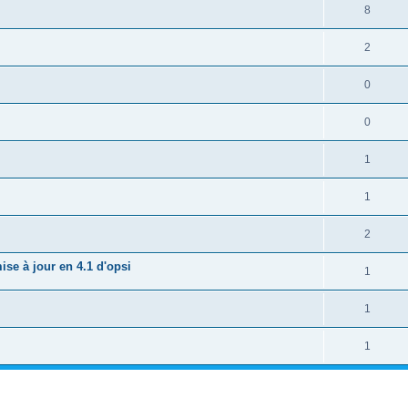
8
2
0
0
1
1
2
ise à jour en 4.1 d'opsi
1
1
1