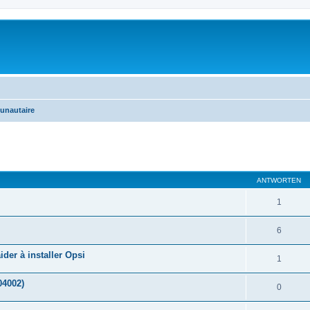
unautaire
eiterte Suche
ANTWORTEN
1
6
der à installer Opsi
1
04002)
0