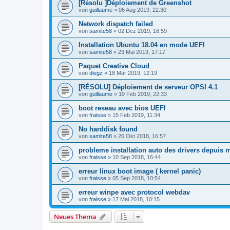
[Résolu ]Déploiement de Greenshot
von
guillaume
»
06 Aug 2019, 22:30
Network dispatch failed
von
samite58
»
02 Dez 2019, 16:59
Installation Ubuntu 18.04 en mode UEFI
von
samite58
»
23 Mai 2019, 17:17
Paquet Creative Cloud
von
diegz
»
18 Mär 2019, 12:19
[RÉSOLU] Déploiement de serveur OPSI 4.1
von
guillaume
»
19 Feb 2019, 22:33
boot reseau avec bios UEFI
von
fraisse
»
15 Feb 2019, 11:34
No harddisk found
von
samite58
»
26 Okt 2018, 16:57
probleme installation auto des drivers depuis m
von
fraisse
»
10 Sep 2018, 16:44
erreur linux boot image ( kernel panic)
von
fraisse
»
05 Sep 2018, 10:54
erreur winpe avec protocol webdav
von
fraisse
»
17 Mai 2018, 10:15
Neues Thema