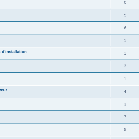
0
5
6
1
d'installation
1
3
1
veur
4
3
7
5