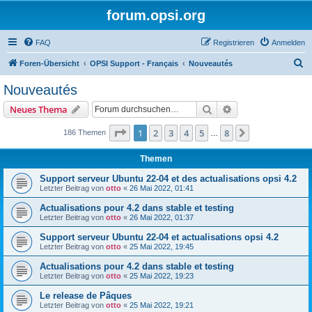
forum.opsi.org
FAQ
Registrieren
Anmelden
S
Foren-Übersicht
OPSI Support - Français
Nouveautés
u
Nouveautés
c
Suche
Erweiterte Suche
Neues Thema
h
e
Seite
1
von
8
1
2
3
4
5
8
Nächste
186 Themen
…
Themen
Support serveur Ubuntu 22-04 et des actualisations opsi 4.2
Letzter Beitrag von
otto
«
26 Mai 2022, 01:41
Actualisations pour 4.2 dans stable et testing
Letzter Beitrag von
otto
«
26 Mai 2022, 01:37
Support serveur Ubuntu 22-04 et actualisations opsi 4.2
Letzter Beitrag von
otto
«
25 Mai 2022, 19:45
Actualisations pour 4.2 dans stable et testing
Letzter Beitrag von
otto
«
25 Mai 2022, 19:23
Le release de Pâques
Letzter Beitrag von
otto
«
25 Mai 2022, 19:21