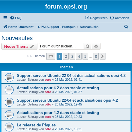
forum.opsi.org
FAQ
Registrieren
Anmelden
S
Foren-Übersicht
OPSI Support - Français
Nouveautés
u
Nouveautés
c
Suche
Erweiterte Suche
Neues Thema
h
e
Seite
1
von
8
1
2
3
4
5
8
Nächste
186 Themen
…
Themen
Support serveur Ubuntu 22-04 et des actualisations opsi 4.2
Letzter Beitrag von
otto
«
26 Mai 2022, 01:41
Actualisations pour 4.2 dans stable et testing
Letzter Beitrag von
otto
«
26 Mai 2022, 01:37
Support serveur Ubuntu 22-04 et actualisations opsi 4.2
Letzter Beitrag von
otto
«
25 Mai 2022, 19:45
Actualisations pour 4.2 dans stable et testing
Letzter Beitrag von
otto
«
25 Mai 2022, 19:23
Le release de Pâques
Letzter Beitrag von
otto
«
25 Mai 2022, 19:21