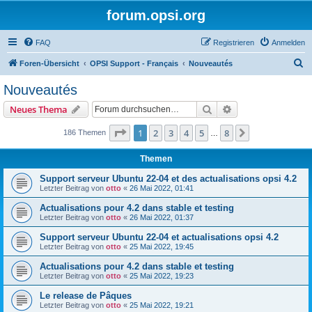
forum.opsi.org
FAQ
Registrieren
Anmelden
S
Foren-Übersicht
OPSI Support - Français
Nouveautés
u
Nouveautés
c
Suche
Erweiterte Suche
Neues Thema
h
e
Seite
1
von
8
1
2
3
4
5
8
Nächste
186 Themen
…
Themen
Support serveur Ubuntu 22-04 et des actualisations opsi 4.2
Letzter Beitrag von
otto
«
26 Mai 2022, 01:41
Actualisations pour 4.2 dans stable et testing
Letzter Beitrag von
otto
«
26 Mai 2022, 01:37
Support serveur Ubuntu 22-04 et actualisations opsi 4.2
Letzter Beitrag von
otto
«
25 Mai 2022, 19:45
Actualisations pour 4.2 dans stable et testing
Letzter Beitrag von
otto
«
25 Mai 2022, 19:23
Le release de Pâques
Letzter Beitrag von
otto
«
25 Mai 2022, 19:21