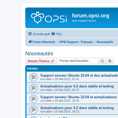
forum.opsi.org
opsi support forum
Schnellzugriff
FAQ
Foren-Übersicht
OPSI Support - Français
Nouveautés
Nouveautés
Suche
Erw
Neues Thema
THEMEN
Support serveur Ubuntu 22-04 et des actualisati
von
otto
»
26 Mai 2022, 01:41
Actualisations pour 4.2 dans stable et testing
von
otto
»
26 Mai 2022, 01:37
Support serveur Ubuntu 22-04 et actualisations 
von
otto
»
25 Mai 2022, 19:45
Actualisations pour 4.2 dans stable et testing
von
otto
»
25 Mai 2022, 19:23