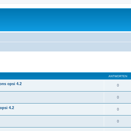
eiterte Suche
ANTWORTEN
ons opsi 4.2
0
0
opsi 4.2
0
0