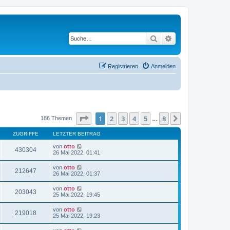
Suche
Erweiterte Suche
Registrieren
Anmelden
Seite
1
von
8
1
2
3
4
5
8
Nächste
186 Themen
…
ZUGRIFFE
LETZTER BEITRAG
von
otto
430304
26 Mai 2022, 01:41
von
otto
212647
26 Mai 2022, 01:37
von
otto
203043
25 Mai 2022, 19:45
von
otto
219018
25 Mai 2022, 19:23