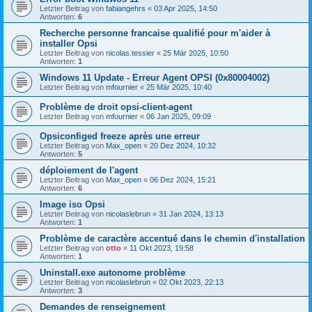
Letzter Beitrag von
fabiangehrs
«
03 Apr 2025, 14:50
Antworten:
6
Recherche personne francaise qualifié pour m'aider à
installer Opsi
Letzter Beitrag von
nicolas.tessier
«
25 Mär 2025, 10:50
Antworten:
1
Windows 11 Update - Erreur Agent OPSI (0x80004002)
Letzter Beitrag von
mfournier
«
25 Mär 2025, 10:40
Problème de droit opsi-client-agent
Letzter Beitrag von
mfournier
«
06 Jan 2025, 09:09
Opsiconfiged freeze après une erreur
Letzter Beitrag von
Max_open
«
20 Dez 2024, 10:32
Antworten:
5
déploiement de l'agent
Letzter Beitrag von
Max_open
«
06 Dez 2024, 15:21
Antworten:
6
Image iso Opsi
Letzter Beitrag von
nicolaslebrun
«
31 Jan 2024, 13:13
Antworten:
1
Problème de caractère accentué dans le chemin d'installation
Letzter Beitrag von
otto
«
11 Okt 2023, 19:58
Antworten:
1
Uninstall.exe autonome problème
Letzter Beitrag von
nicolaslebrun
«
02 Okt 2023, 22:13
Antworten:
3
Demandes de renseignement