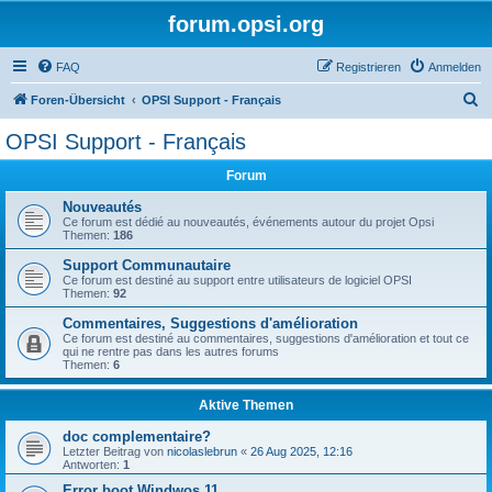
forum.opsi.org
FAQ
Registrieren
Anmelden
S
Foren-Übersicht
OPSI Support - Français
u
OPSI Support - Français
c
Forum
h
e
Nouveautés
Ce forum est dédié au nouveautés, événements autour du projet Opsi
Themen:
186
Support Communautaire
Ce forum est destiné au support entre utilisateurs de logiciel OPSI
Themen:
92
Commentaires, Suggestions d'amélioration
Ce forum est destiné au commentaires, suggestions d'amélioration et tout ce
qui ne rentre pas dans les autres forums
Themen:
6
Aktive Themen
doc complementaire?
Letzter Beitrag von
nicolaslebrun
«
26 Aug 2025, 12:16
Antworten:
1
Error boot Windwos 11