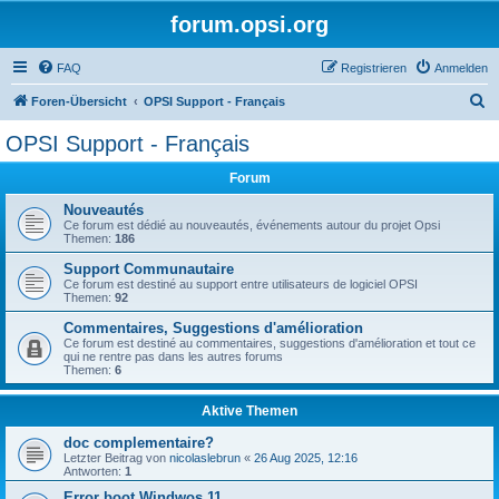
forum.opsi.org
FAQ
Registrieren
Anmelden
S
Foren-Übersicht
OPSI Support - Français
u
OPSI Support - Français
c
Forum
h
e
Nouveautés
Ce forum est dédié au nouveautés, événements autour du projet Opsi
Themen:
186
Support Communautaire
Ce forum est destiné au support entre utilisateurs de logiciel OPSI
Themen:
92
Commentaires, Suggestions d'amélioration
Ce forum est destiné au commentaires, suggestions d'amélioration et tout ce
qui ne rentre pas dans les autres forums
Themen:
6
Aktive Themen
doc complementaire?
Letzter Beitrag von
nicolaslebrun
«
26 Aug 2025, 12:16
Antworten:
1
Error boot Windwos 11