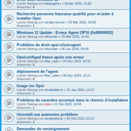
Letzter Beitrag von
fabiangehrs
«
03 Apr 2025, 14:50
Antworten:
6
Recherche personne francaise qualifié pour m'aider à
installer Opsi
Letzter Beitrag von
nicolas.tessier
«
25 Mär 2025, 10:50
Antworten:
1
Windows 11 Update - Erreur Agent OPSI (0x80004002)
Letzter Beitrag von
mfournier
«
25 Mär 2025, 10:40
Problème de droit opsi-client-agent
Letzter Beitrag von
mfournier
«
06 Jan 2025, 09:09
Opsiconfiged freeze après une erreur
Letzter Beitrag von
Max_open
«
20 Dez 2024, 10:32
Antworten:
5
déploiement de l'agent
Letzter Beitrag von
Max_open
«
06 Dez 2024, 15:21
Antworten:
6
Image iso Opsi
Letzter Beitrag von
nicolaslebrun
«
31 Jan 2024, 13:13
Antworten:
1
Problème de caractère accentué dans le chemin d'installation
Letzter Beitrag von
otto
«
11 Okt 2023, 19:58
Antworten:
1
Uninstall.exe autonome problème
Letzter Beitrag von
nicolaslebrun
«
02 Okt 2023, 22:13
Antworten:
3
Demandes de renseignement